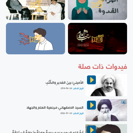
فيدوات ذات صلة
الأمينيّ بينَ الغديرِ والكُتُبِ
تاريخ النشر :
2019-06-28
السيد الاصفهاني مرجعية العلم والجهاد
تاريخ النشر :
2023-07-29
آيةُ اللهِ البروجرديّ مرجعيةٌ هادئةٌ وزَعامَةٌ مُستَحَقّةٌ