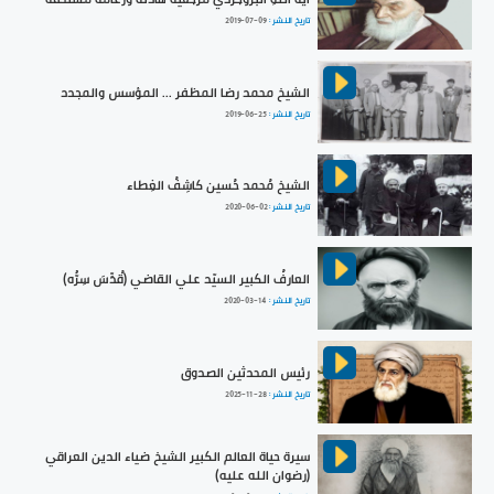
تاريخ النشر :
2019-07-09
الشيخ محمد رضا المظفر ... المؤسس والمجدد
تاريخ النشر :
2019-06-25
الشيخ مُحمد حُسين كاشِفُ الغِطاء
تاريخ النشر :
2020-06-02
العارفُ الكبير السيّد علي القاضي (قُدِّسَ سِرُّه)
تاريخ النشر :
2020-03-14
رئيس المحدثين الصدوق
تاريخ النشر :
2025-11-28
سيرة حياة العالم الكبير الشيخ ضياء الدين العراقي
(رضوان الله عليه)