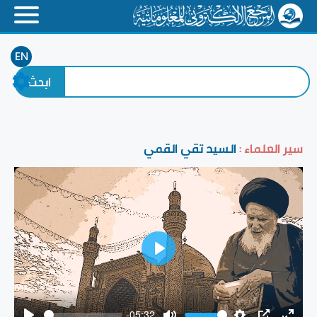
EN
سير العلماء :
السيد تقي القمي
Play
-05:32