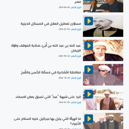
مصر
تاريخ النشر :
2019-06-06
مساؤى تعطيل العقل في المسائل الدينية
تاريخ النشر :
2019-07-03
عبد الله بن عبد الله بن أُبَيّ..صلابة الموقف وقوّة
الإيمان
تاريخ النشر :
2025-09-28
مغالطة الأشاعرة في مسألة الحُسن والقُبح
تاريخ النشر :
2024-10-20
الرد على شبهة “عبد” التي تسبق بعض الاسماء
تاريخ النشر :
2019-07-03
ما الهيأة التي ينزل بها جبرائيل عليه السلام على
الأنبياء؟