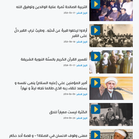
التربية الصالحة ثمرة عناية الوالدين وتوفيق الله
تاريخ النشر :
2021-03-17
أرادوا ليخفوا قبرهُ عن مُحبّهِ.. وطيبُ ترابِ القبر دلَّ
على القبرِ
تاريخ النشر :
2021-08-18
تفسير القرآن الكريم بالسنّة النبوية الشريفة
تاريخ النشر :
2024-01-17
أمير المؤمنين علي (عليه السلام) ينعى نفسه و
يستعد للقاء ربه الذي طالما ناجاه ليلاً و نهاراً
تاريخ النشر :
2019-06-09
الكثرة ليست معياراً للحق
تاريخ النشر :
2019-09-29
معنى وقوف الانسان في الصلاة؟ - و قصة أحد حكام