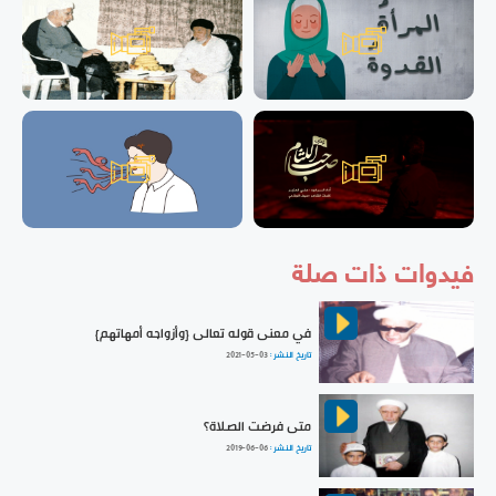
فيدوات ذات صلة
في معنى قوله تعالى {وأزواجه أمهاتهم}
تاريخ النشر :
2021-05-03
متى فرضت الصلاة؟
تاريخ النشر :
2019-06-06