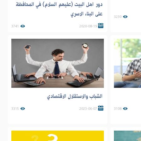
دور اهل البيت (عليهم السلام) في المحافظة
على البناء الاسري
3230
3741
2020-08-19
الشباب والاستقلال الاقتصادي
3315
2023-06-07
3108