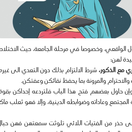
اؤل الواقعي، وخصوصا في مرحلة الجامعة، حيث الاختلاط
يدة لهن:
ري مع الذكور،
شرط الالتزام بذلك دون التعدي الى غيره،
والاحترام والمرونة بما يحفظ نقائكن وعفتكن.
ن حاول بعضهم فتح هذا الباب فلتردعه إحداكن بقوة،
مجتمع وعاداته وضوابطه الدينية، وإلا فهو ثعلب ماكر
 حذر من الفتيات اللائي تلوثت سمعتهن فهن حبال