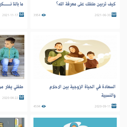
كيف تربين طفلك على معرفة الله؟
ما بالنا نـــــــــ
2021-11-17
3954
2021-06-30
السعادة في الحياة الزوجية بين الاحلام
طفلي يغار من
والنسبية
2020-04-22
4594
2020-09-11