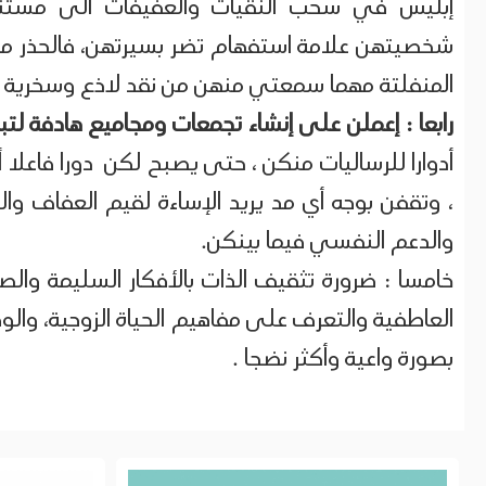
إبليس في سحب النقيات والعفيفات الى مستنقع
شخصيتهن علامة استفهام تضر بسيرتهن، فالحذر من ا
المنفلتة مهما سمعتي منهن من نقد لاذع وسخرية 
رابعا : إعملن على إنشاء تجمعات ومجاميع هادفة لتبادل
أدوارا للرساليات منكن ، حتى يصبح لكن دورا فاعلا أ
، وتقفن بوجه أي مد يريد الإساءة لقيم العفاف وا
والدعم النفسي فيما بينكن.
خامسا : ضرورة تثقيف الذات بالأفكار السليمة وال
العاطفية والتعرف على مفاهيم الحياة الزوجية، والو
بصورة واعية وأكثر نضجا .