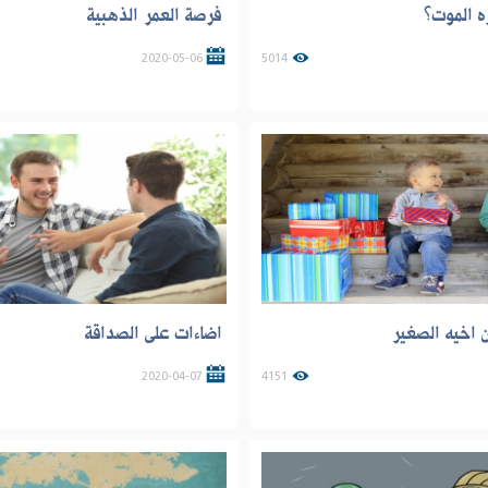
ـــكره الموت؟
فرصة العمر الذهبية
2020-05-06
5014
 اخيه الصغير
اضاءات على الصداقة
2020-04-07
4151