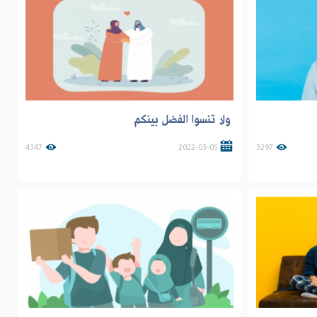
ولا تنسوا الفضل بينكم
4347
2022-03-05
3297