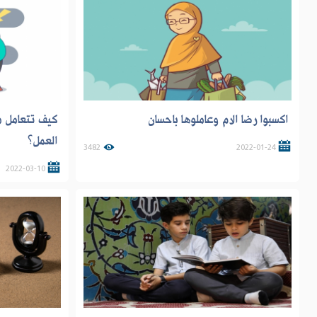
اكسبوا رضا الام وعاملوها باحسان
كيف تتعامل 
العمل؟
3482
2022-01-24
2022-03-10