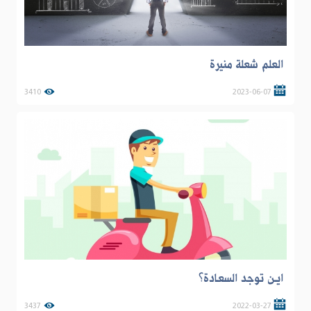
العلم شعلة منيرة
3410
2023-06-07
ايـن توجد السعـادة؟
3437
2022-03-27