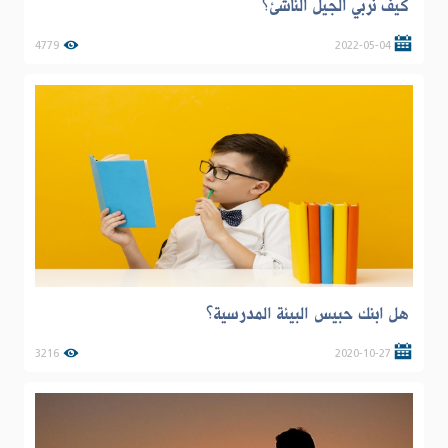
كيف نربي الجيل الناشئ؟
4779
2022-05-04
هل ابنك حبيس البيئة المدرسية؟
3216
2020-10-27