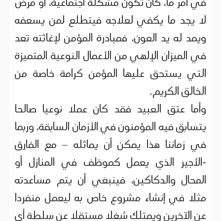
في أمر ما، كأن تكون مشكلة اجتماعية، أو مرض
لا يجد ما يكفي لعلاجه فيتطلع لمن يسعفه
ويمد له يد العون، فمبادرة المؤمن لإغاثته تعد
في الميزان الإلهي من الأعمال النوعية المتميزة
التي يستحق عليها المؤمن كرامة خاصة من
الخالق الكريم.
وأما عتق العبيد فقد كان عملا نوعيا صالحا
يتسابق فيه المؤمنون في الأزمان السابقة، وربما
في زماننا هذا يمكن أن يماثله – مع الفارق
-الأجير الذي يعمل كموظف في المنازل أو
المحال والدكاكين، فينبغي أن يتم مساعدته
مثلا في إنشاء مشروع خاص به ليعمل منفردا
عن الآخرين ويمتلك شغلا مستقلا عن سلطة أي