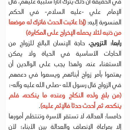
في الحقيقة أن ذلك يترك آثارا سلبية عليهم، قال
الإمام علي -عليه السلام- في الحكم
المنسوبة إليه:
(إذا عاتبت الحدث فاترك له موضعا
من ذنبه لئلا يحمله الإخراج على المكابرة)
رابعا: التزويج،
حاجة الإنسان البالغ للزواج من
الحاجات الأساسية في الحياة ولا يمكن
الاستغناء عنه، ولهذا يجب على الوالدين أن
يهتموا بأمر زواج أبنائهم ويسعوا في دعمهم
في الزواج قال رسول الله -صلى الله عليه وآله-:
(من بلغ ولده النكاح وعنده ما ينكحه، فلم
ينكحه، ثم أحدث حدثا فالإثم عليه)
.
خامسا: العدالة، لا تستقر الأسرة وتنتظم أمورها
إلا بمراعاة الإنصاف والعدالة بين الأبناء؛ لأن