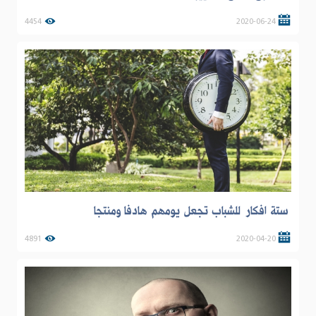
4454
2020-06-24
ستة افكار للشباب تجعل يومهم هادفا ومنتجا
4891
2020-04-20