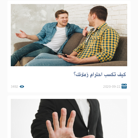
كيف تكسب احترام زملائك؟
3492
2020-09-22