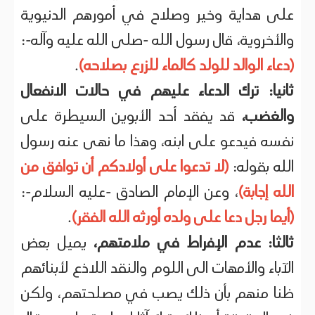
على هداية وخير وصلاح في أمورهم الدنيوية
والأخروية، قال رسول الله -صلى الله عليه وآله-:
(دعاء الوالد للولد كالماء للزرع بصلاحه)
.
ثانيا:
ترك الدعاء عليهم في حالات الانفعال
والغضب،
قد يفقد أحد الأبوين السيطرة على
نفسه فيدعو على ابنه، وهذا ما نهى عنه رسول
الله بقوله:
(لا تدعوا على أولادكم أن توافق من
الله إجابة)
، وعن الإمام الصادق -عليه السلام-:
(أيما رجل دعا على ولده أورثه الله الفقر)
.
ثالثا: عدم الإفراط في ملامتهم،
يميل بعض
الآباء والأمهات الى اللوم والنقد اللاذع لأبنائهم
ظنا منهم بأن ذلك يصب في مصلحتهم، ولكن