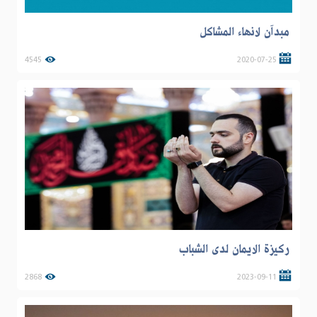
مبدآن لانهاء المشاكل
4545
2020-07-25
ركيزة الايمان لدى الشباب
2868
2023-09-11