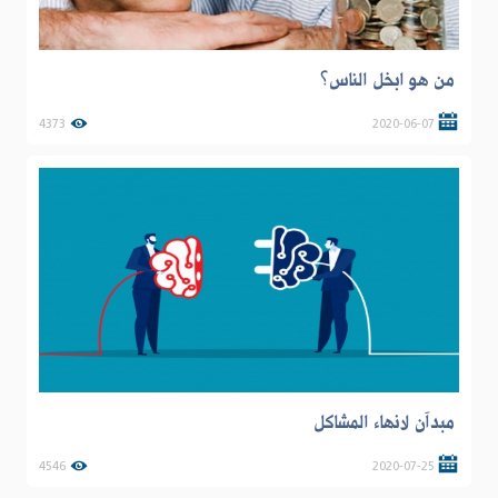
من هو ابخل الناس؟
4373
2020-06-07
مبدآن لانهاء المشاكل
4546
2020-07-25