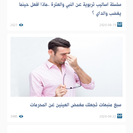
سلسلة اساليب تربوية عن النبي والعترة ..ماذا افعل حينما
يغضب والداي ؟
2621
2020-04-19
سبع منبهات تجعلك مغمض العينين عن المحرمات
3485
2020-04-22