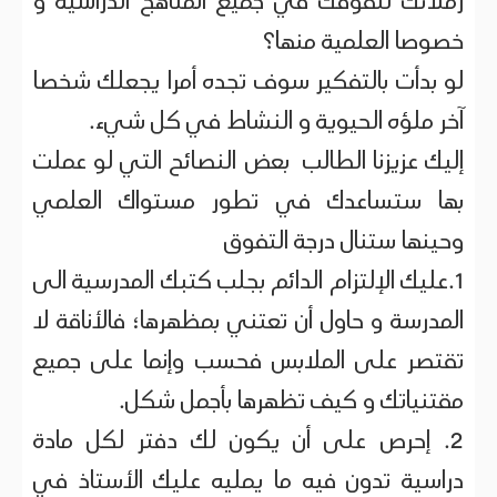
زملائك لتفوقك في جميع المناهج الدراسية و
خصوصا العلمية منها؟
لو بدأت بالتفكير سوف تجده أمرا يجعلك شخصا
آخر ملؤه الحيوية و النشاط في كل شيء.
إليك عزيزنا الطالب بعض النصائح التي لو عملت
بها ستساعدك في تطور مستواك العلمي
وحينها ستنال درجة التفوق
1.عليك الإلتزام الدائم بجلب كتبك المدرسية الى
المدرسة و حاول أن تعتني بمظهرها؛ فالأناقة لا
تقتصر على الملابس فحسب وإنما على جميع
مقتنياتك و كيف تظهرها بأجمل شكل.
2. إحرص على أن يكون لك دفتر لكل مادة
دراسية تدون فيه ما يمليه عليك الأستاذ في