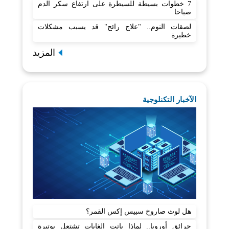
7 خطوات بسيطة للسيطرة على ارتفاع سكر الدم
صباحا
لصقات النوم.. "علاج رائج" قد يسبب مشكلات
خطيرة
المزيد
الآخبار التكنلوجية
هل لوث صاروخ سبيس إكس القمر؟
حرائق أوروبا.. لماذا باتت الغابات تشتعل بوتيرة