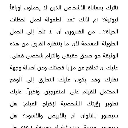
تأثرك بمعاناة الأشخاص الذين لا يحملون أوراقاً
ثبوتية؟ أم لأنك تعد الطفولة أجمل لحظات
...
الحياة؟
من الضروري أن لا تلجأ إلى الجمل
الطويلة المعممة لأن ما ينتظره القارئ من هذه
الوثيقة هو صدق حقيقي والتزام شخصي فعلي.
عليك أن تدافع عن مزايا قصتك وعن أصالة وجهة
نظرك وقد يكون عليك التطرق إلى الوقع
.
المحتمل للفيلم على المتفرجين
وأخيراً، عليك
تطوير رؤيتك الشخصية لإخراج الفيلم: هل
سيصور بالألوان أم بالأبيض والأسود؟ هل
سيصور بعدسة سينمائية أم بصيغة ٨٥,١؟ هل