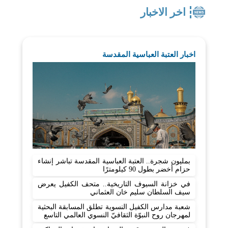
اخر الاخبار
اخبار العتبة العباسية المقدسة
بمليون شجرة.. العتبة العباسية المقدسة تباشر إنشاء
حزام أخضر بطول 90 كيلومترًا
في خزانة السيوف التاريخية.. متحف الكفيل يعرض
سيف السلطان سليم خان العثماني
شعبة مدارس الكفيل النسوية تطلق المسابقة البحثية
لمهرجان روح النبوّة الثقافيّ النسوي العالمي التاسع