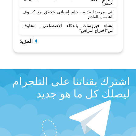
أخطر؟
بنى مرصدا بيديه.. حلم إسباني يتحقق مع كسوف
الشمس القادم
إنشاء فيروسات بالذكاء الاصطناعي.. مخاوف
من"اختراع أمراض"
المزيد
اشترك بقناتنا على التلجرام
ليصلك كل ما هو جديد