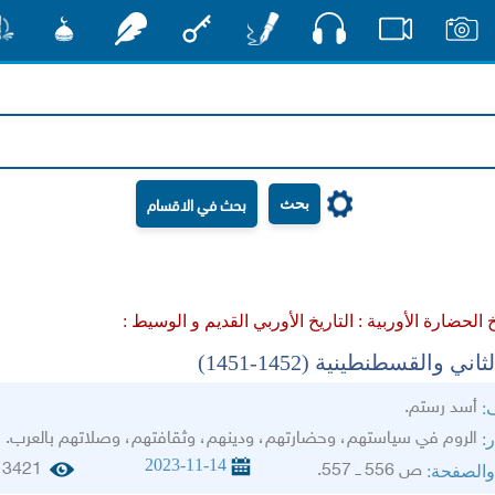
صوت
صور
فيديو
أقلام
مفتاح
رشفات
مشكاة
منش
بحث
خ الحضارة الأوربية :
التاريخ الأوربي القديم و الوسيط :
ني والقسطنطينية (1452-1451)
أسد رستم.
ف:
الروم في سياستهم، وحضارتهم، ودينهم، وثقافتهم، وصلاتهم بالعرب.
ر:
2023-11-14
3421
ص 556 ــ 557.
والصفحة: