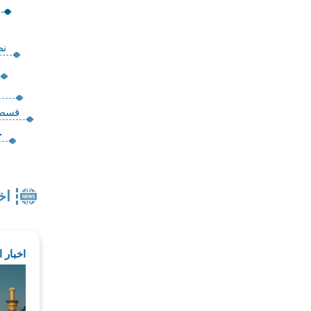
نظ
قسطنط
ح
اخ
اخبار 