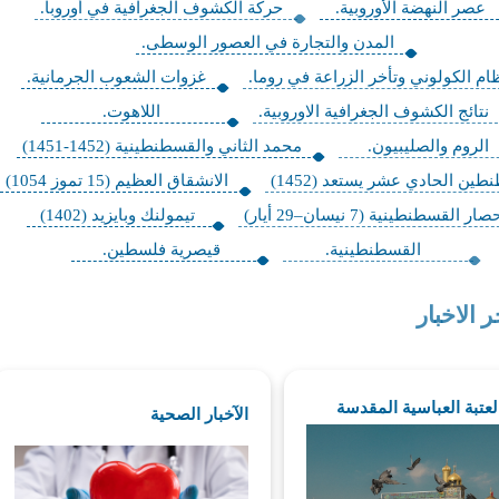
عصر النهضة الأوروبية.
حركة الكشوف الجغرافية في أوروبا.
المدن والتجارة في العصور الوسطى.
ام الكولوني وتأخر الزراعة في روما.
غزوات الشعوب الجرمانية.
نتائج الكشوف الجغرافية الاوروبية.
اللاهوت.
الروم والصليبيون.
محمد الثاني والقسطنطينية (1452-1451)
ين الحادي عشر يستعد (1452)
الانشقاق العظيم (15 تموز 1054)
صار القسطنطينية (7 نيسان–29 أيار)
تيمولنك وبايزيد (1402)
القسطنطينية.
قيصرية فلسطين.
ر الاخبار
العتبة العباسية المقدسة
الآخبار الصحية