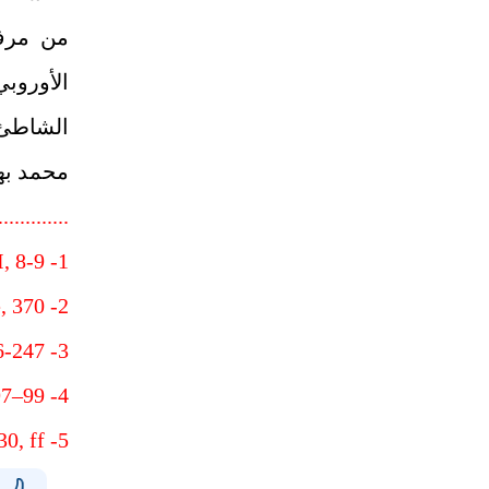
من مرفأ
الأوروب
الشاطئ 
محمد به
.............
, 8-9
1-
e, 370
2-
6-247
3-
97–99
4-
30, ff
5-