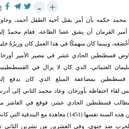
+
-
محمد حكمه بأن أمر بقتل أخيه الطفل أحمد، وحاو
 أمير القرمان أن يشق عصا الطاعة، فقام محمدٌ إلي
َأَخْضَعَه، وبينما كان منهمكًا في هذا العمل كان وزيرُهُ خلي
اوض قسطنطين الحادي عشر في مصير الأمير أورخا
يمان العثماني، الذي كان لا يزال في القسطنطينية
قسطنطين بمضاعفة المبلغ الذي كان يدفع إل
س لقاء احتفاظه بأورخان
.
وعاد محمد الثاني إلى أدرنة
مطالب قسطنطين الحادي عشر، فوقع في العاشر م
أيلول من هذه السنة نفسها (1451) معاهدة مع البندقية التي ك
حربٍ ضد جنوى، وفي العشرين من تشرين الثاني تمّ