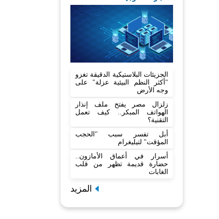
الجزيئات البلاستيكية الدقيقة تغزو
"أكثر النظم البيئية عزلة" على
وجه الأرض
زلزال مصر يفتح ملف إنذار
الهواتف المبكر.. كيف تعمل
التقنية؟
أبل تفسر سبب "الحجب
المؤقت" لتيليغرام
أسرار في أعماق الأمازون..
حضارة قديمة تظهر من قلب
الغابات
المزيد