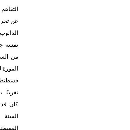
التفاهم 
عن تحري
الدانوب
نفسه ج
المورة ل
قسطنطين
تقريبًا 
كان قد 
القسطنطي