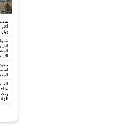
شعبة
زيارة
تثمي
الدي
المش
الأرب
معهد 
المقد
العت
نجاح
وتح
للزائ