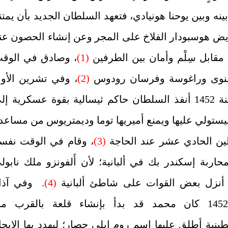
بينه وبين يوحنا هونيادي، فتعهد السلطان الجديد بأن يمتن
ض هوسبودار الفلاخ على المجر وعن إنشاء الحصون عن
 مقابل سِلْم وأمان بين الطرفين
(1)
، وصادق في الوق
نوى وراغوسة وفرسان رودوس
(2)
، وفي تشرين الأو
من السنة 1452 أنفذ السلطان حاكم ثيسالية بقوة عسكرية إل
يستولي عليها ويمنع أميريها توما وديمتريوس من مساعد
 الحادي عشر عند الحاجة
(3)
، وقام في الوقت نفس
بمحاربة إسكندر بك في ألبانية؛ لأن أَلفونزو ملك نابول
أنزل بعض القوات على شاطئ ألبانية
(4)
.
وفي آذا
السنة 1452 كان محمد قد بدأ بإنشاء قلعة بالقرب م
نية أطلق عليها اسم روم ايلي حصار؛ ليهدد بها الإبحا