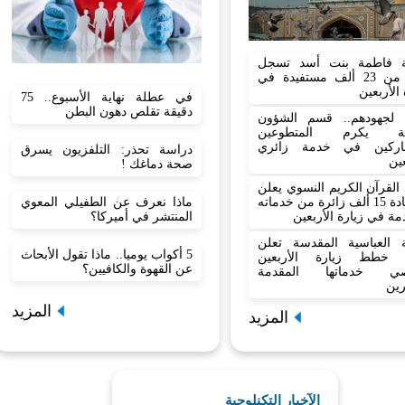
 فاطمة بنت أسد تسجل
أكثر من 23 ألف مستفيدة في
 الأربعين
في عطلة نهاية الأسبوع.. 75
دقيقة تقلص دهون البطن
نا لجهودهم.. قسم الشؤون
نية يكرم المتطوعين
اركين في خدمة زائري
دراسة تحذر: التلفزيون يسرق
عين
صحة دماغك !
القرآن الكريم النسوي يعلن
ماذا نعرف عن الطفيلي المعوي
استفادة 15 ألف زائرة من خدماته
المنتشر في أميركا؟
مة في زيارة الأربعين
بة العباسية المقدسة تعلن
5 أكواب يوميا.. ماذا تقول الأبحاث
 خطط زيارة الأربعين
عن القهوة والكافيين؟
صي خدماتها المقدمة
رين
المزيد
المزيد
الآخبار التكنلوجية