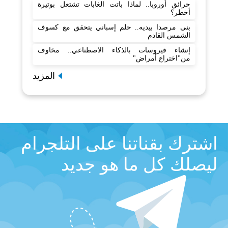
حرائق أوروبا.. لماذا باتت الغابات تشتعل بوتيرة
أخطر؟
بنى مرصدا بيديه.. حلم إسباني يتحقق مع كسوف
الشمس القادم
إنشاء فيروسات بالذكاء الاصطناعي.. مخاوف
من"اختراع أمراض"
المزيد
اشترك بقناتنا على التلجرام
ليصلك كل ما هو جديد