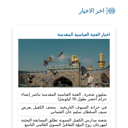
اخر الاخبار
اخبار العتبة العباسية المقدسة
بمليون شجرة.. العتبة العباسية المقدسة تباشر إنشاء
حزام أخضر بطول 90 كيلومترًا
في خزانة السيوف التاريخية.. متحف الكفيل يعرض
سيف السلطان سليم خان العثماني
شعبة مدارس الكفيل النسوية تطلق المسابقة البحثية
لمهرجان روح النبوّة الثقافيّ النسوي العالمي التاسع