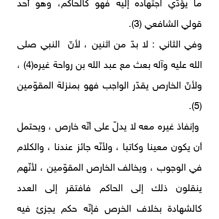
ما يؤدّي اجتهاده إليه فهو كالحاكم، وهو أحد
قولي الشافعي (3).
وفي الثاني : لا بدّ من اثنين ، لأنّ النبي صلى
الله عليه وآله بعث مع عبد الله بن رواحة غيره(4) ،
ولأنّ الخارص يقدّر الواجب فهو بمنزلة المقوّمين
(5).
وإنفاذ غيره معه لا يدلّ على أنّه خارص ، ويحتمل
أن يكون معينا وكاتبا ، ولأنّه جائز عندنا ، والكلام
في الوجوب ، ويخالف الخارص المقوّمين ، لأنّهم
ينقلون ذلك إلى الحاكم فافتقر إلى العدد
كالشهادة بخلاف الخرص فإنّه حكم يجزئ فيه