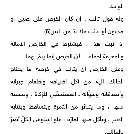
الواحد.
وله قول ثالث : إن كان الخرص على صبي أو
مجنون أو غائب فلا بدّ من اثنين(6).
إذا ثبت هذا ، فيشترط في الخارص الأمانة
والمعرفة إجماعا ، لأنّ الخرص إنّما يتمّ بهما.
وعلى الخارص أن يترك في خرصه ما يحتاج
المالك إليه‌ من أكل أضيافه وإطعام جيرانه
وأصدقائه وسؤّاله ـ المستحقّين للزكاة ـ ويحسبه
منها ، وما يتناثر من الثمرة ويتساقط وينتابه
الطير ، ويأكل منها المارّة ، فلو استوفى الكلّ أضرّ
بالمالك.