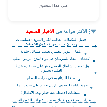
على هذا المحتوى
الاكثر قراءة في
الاخبار الصحية
أفضل المكملات الغذائية لكبار السن: 4 فيتامينات
ومعادن هامة لمن هم فوق 50 سنة!
علماء: التوتر النفسي يسبب مشاكل جلدية
اكتشاف مضاد للسرطان في دواء لعلاج أمراض القلب
هل توقيت نشاطك اليومي يؤثر على صحة دماغك؟..
العلماء يجيبون
وداعا للتيتانيوم في جراحة العظام
حمية يابانية لتخفيف الوزن تعتمد على شرب الماء
المحليات الاصطناعية خطر يهدد الأطفال!
عادات يومية تدمر قلبك بصمت.. خبراء يطلقون التحذير