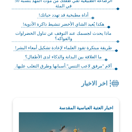
الرضاعة الطبيعية تقي طفلك من موت المهد بنسبة 50
في المئة
أداة مطبخية قد تهدد حياتك!
هكذا يُعيد الشاي الأخضر تنشيط ذاكرة الأدوية!
ماذا يحدث لجسمك عند التوقف عن تناول الخضراوات
والفواكه؟
طريقة مبتكرة تقود العلماء لإعادة تشكيل أمعاء البشر!
ما العلاقة بين البدانة والذكاء لدى الأطفال؟
آلام "مرفق لاعب التنس".أسبابها وطرق التغلب عليها.
اخر الاخبار
اخبار العتبة العباسية المقدسة