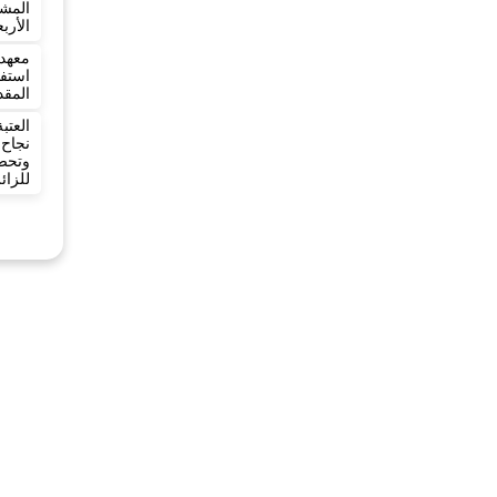
المش
الأرب
معهد 
المقد
العت
نجاح
وتح
للزائ