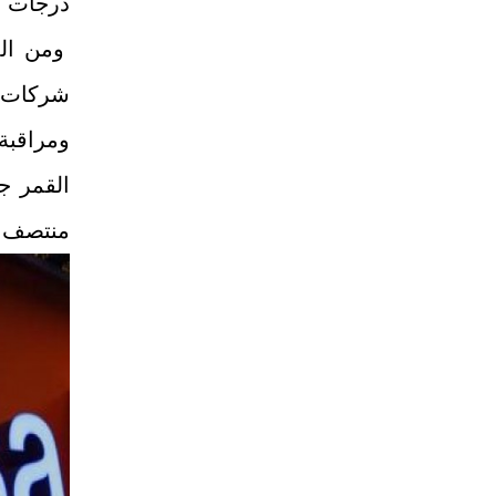
درجات ا
شركات 
ومراقبة
القمر ج
منتصف ا