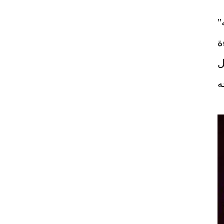
ي يجمعها "سنتينال 3إيه"
ة
ل
ه