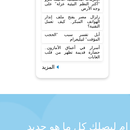
"أكثر النظم البيئية عزلة" على
وجه الأرض
زلزال مصر يفتح ملف إنذار
الهواتف المبكر.. كيف تعمل
التقنية؟
أبل تفسر سبب "الحجب
المؤقت" لتيليغرام
أسرار في أعماق الأمازون..
حضارة قديمة تظهر من قلب
الغابات
المزيد
رام ليصلك كل ما هو جديد