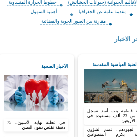
لأقاليم الحيوانية (حيوانات الحشائش)
خطوط الحرارة المتساوية
مقدمة عامة عن الجغرافيا
أهمية السهول
مقارنة بين الصور الجوية والفضائية
ر الاخبار
العتبة العباسية المقدسة
الآخبار الصحية
 فاطمة بنت أسد تسجل
أكثر من 23 ألف مستفيدة في
 الأربعين
في عطلة نهاية الأسبوع.. 75
دقيقة تقلص دهون البطن
نا لجهودهم.. قسم الشؤون
نية يكرم المتطوعين