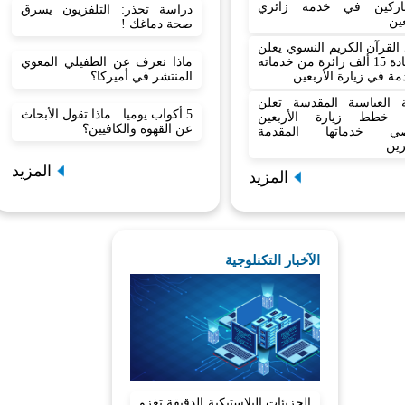
اركين في خدمة زائري
دراسة تحذر: التلفزيون يسرق
عين
صحة دماغك !
القرآن الكريم النسوي يعلن
ماذا نعرف عن الطفيلي المعوي
استفادة 15 ألف زائرة من خدماته
المنتشر في أميركا؟
مة في زيارة الأربعين
بة العباسية المقدسة تعلن
5 أكواب يوميا.. ماذا تقول الأبحاث
 خطط زيارة الأربعين
عن القهوة والكافيين؟
صي خدماتها المقدمة
رين
المزيد
المزيد
الآخبار التكنلوجية
الجزيئات البلاستيكية الدقيقة تغزو