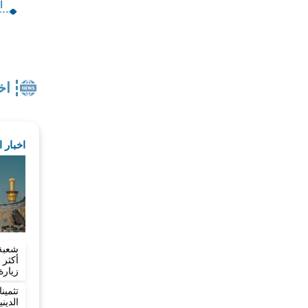
ا
اخ
اخبار 
شعبة
زيارة
تثمي
الدي