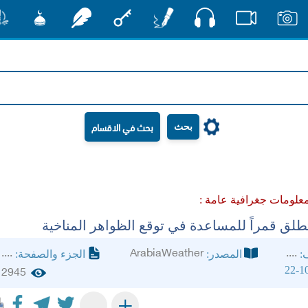
صوت
صور
فيديو
أقلام
مفتاح
رشفات
مشكاة
منش
بحث
علومات جغرافية عامة :
تطلق قمراً للمساعدة في توقع الظواهر المناخية
....
ArabiaWeather
....
ف:
المصدر:
الجزء والصفحة:
22-1
2945
+
-