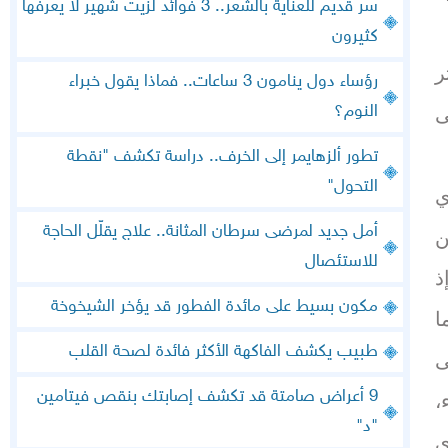
سر قديم للعناية بالشعر.. 3 فوائد لزيت شهير لا يعرفها
كثيرون
ر
رؤساء دول ينامون 3 ساعات.. فماذا يقول خبراء
النوم؟
ى
تطور ألزهايمر إلى الخرف.. دراسة تكشف "نقطة
التحول"
ي
أمل جديد لمرضى سرطان المثانة.. علاج يقلّل الحاجة
ن
للاستئصال
ذ
مكون بسيط على مائدة الفطور قد يؤخر الشيخوخة
ا
طبيب يكشف الفاكهة الأكثر فائدة لصحة القلب
ى
9 أعراض صامتة قد تكشف إصابتك بنقص فيتامين
،
"د"
ى