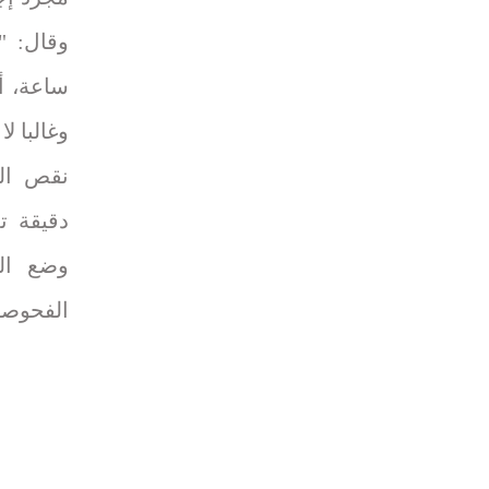
وقال: "
وغالبا ل
نقص الم
دقيقة ت
وضع ال
الفحوصا