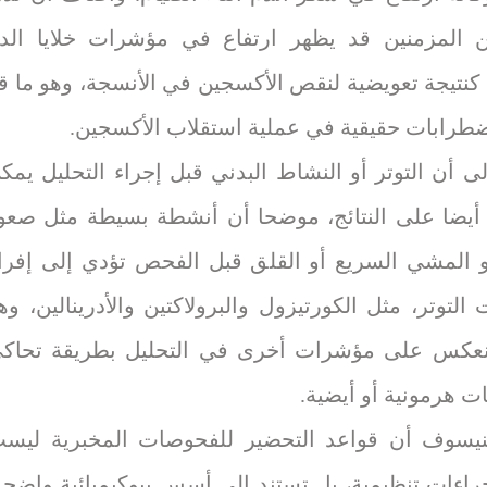
ن المزمنين قد يظهر ارتفاع في مؤشرات خلايا الد
 كنتيجة تعويضية لنقص الأكسجين في الأنسجة، وهو ما ق
طرابات حقيقية في عملية استقلاب الأكسجين.
ى أن التوتر أو النشاط البدني قبل إجراء التحليل يمك
 أيضا على النتائج، موضحا أن أنشطة بسيطة مثل صعو
و المشي السريع أو القلق قبل الفحص تؤدي إلى إفرا
التوتر، مثل الكورتيزول والبرولاكتين والأدرينالين، وه
نعكس على مؤشرات أخرى في التحليل بطريقة تحاك
ت هرمونية أو أيضية.
نيسوف أن قواعد التحضير للفحوصات المخبرية ليس
راءات تنظيمية، بل تستند إلى أسس بيوكيميائية واضحة