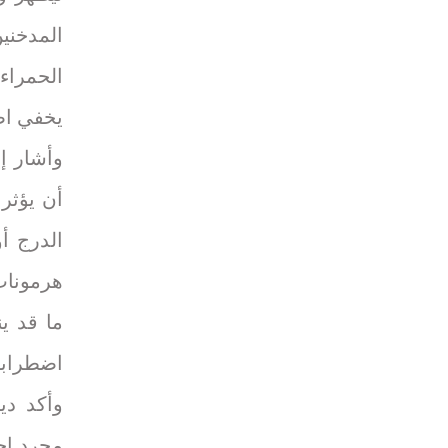
المدخني
الحمراء
يخفي اض
وأشار إل
أن يؤثر
الدرج أ
هرمونات 
ما قد ي
اضطرابا
وأكد دي
مجرد إج