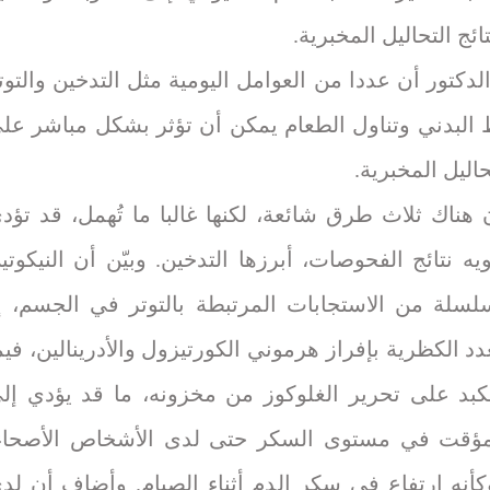
ائج التحاليل المخبرية.
دكتور أن عددا من العوامل اليومية مثل التدخين والتوت
 البدني وتناول الطعام يمكن أن تؤثر بشكل مباشر عل
حاليل المخبرية.
 هناك ثلاث طرق شائعة، لكنها غالبا ما تُهمل، قد تؤد
ه نتائج الفحوصات، أبرزها التدخين. وبيّن أن النيكوتي
سلة من الاستجابات المرتبطة بالتوتر في الجسم، إ
دد الكظرية بإفراز هرموني الكورتيزول والأدرينالين، فيم
كبد على تحرير الغلوكوز من مخزونه، ما قد يؤدي إل
مؤقت في مستوى السكر حتى لدى الأشخاص الأصحاء
كأنه ارتفاع في سكر الدم أثناء الصيام. وأضاف أن لد