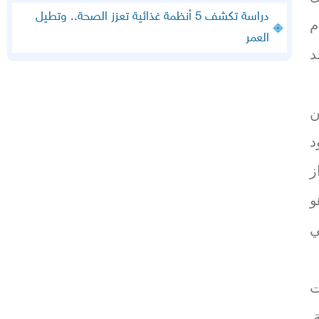
دراسة تكشف 5 أنظمة غذائية تعزز الصحة.. وتطيل
م
العمر
د
ن
د
ز
و
ي
ت
.