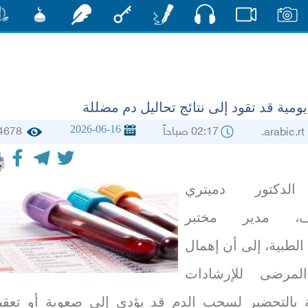
صوت
صور
فيديو
أقلام
مفتاح
رشفات
مشكاة
منش
ومية قد تقود إلى نتائج تحاليل دم مضللة
2026-06-16
02:17 صباحاً
4678
arabic
الدكتور دميتري
وف، مدير مختبر
 الطبية، إلى أن إهمال
مرضى للإرشادات
ة بالتحضير لسحب الدم قد يؤدي إلى صعوبة أو تعقي