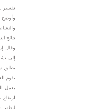
تفسير نت
وأوضح ال
والنشاط
نتائج الت
وقال إن
إلى تشوي
يطلق سل
تقوم الغ
يعمل ال
ارتفاع 
ليظهر و