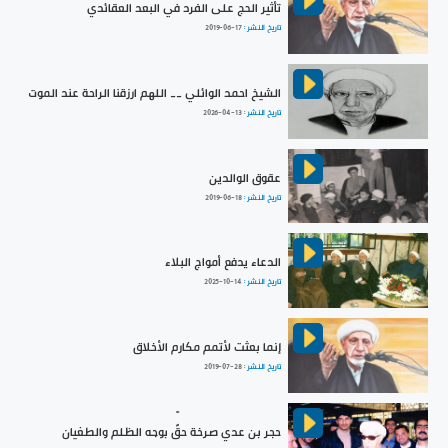
تأثير الحج على الفرد في البعد العقائدي
تاريخ النشر :
2019-06-17
الشيخ احمد الوائلي __ اللهم ارزقنا الراحة عند الموت
تاريخ النشر :
2026-04-13
عقوق الوالدين
تاريخ النشر :
2019-06-18
الدعاء يدفع أمواج البلاء
تاريخ النشر :
2025-10-14
إنما بعثت لأتمم مكارم الأخلاق
تاريخ النشر :
2019-07-28
حجر بن عدي صرخة حقٍّ بوجه الظلم والطغيان