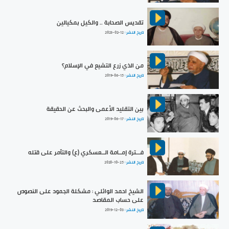
تقديس الصحابة .. والكيل بمكيالين
تاريخ النشر :
2023-02-12
من الذي زرع التشيع في الإسلام؟
تاريخ النشر :
2019-06-15
بين التقليد الأعمى والبحث عن الحقيقة
تاريخ النشر :
2019-06-17
فـــترة إمــامة الــعسكري (ع) والتآمر على قتله
تاريخ النشر :
2020-10-25
الشيخ احمد الوائلي : مشكلة الجمود على النصوص
على حساب المقاصد
تاريخ النشر :
2019-12-03