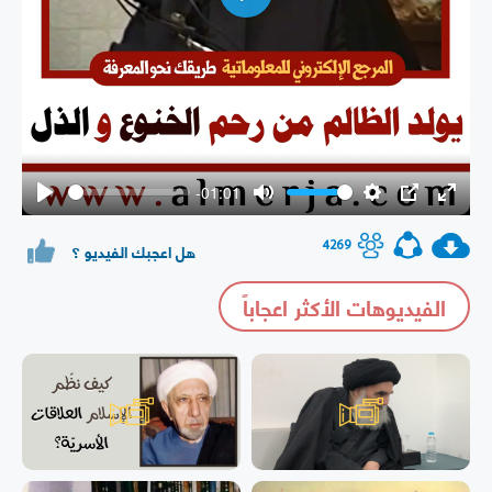
Play
-01:01
Play
Mute
Settings
PIP
Enter
fullsc
4269
هل اعجبك الفيديو ؟
الفيديوهات الأكثر اعجاباً