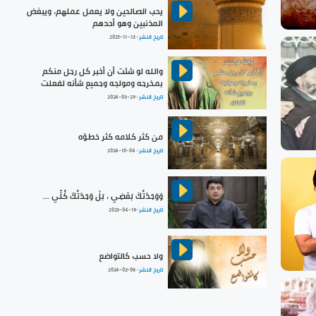
يحب الصالحين ولا يعمل عملهم، ويبغض
المذنبين وهو أحدهم
تاريخ النشر :
2025-11-13
والله لو شئت أن أخبر كل رجل منكم
بمخرجه ومولجه وجميع شأنه لفعلت
تاريخ النشر :
2024-03-29
من كثر كلامه كثر خطؤه
تاريخ النشر :
2024-10-04
وَوَجَدْتُكَ بَعْضِي ، بَلْ وَجَدْتُكَ كُلِّي ...
تاريخ النشر :
2023-04-19
ولا حسب كالتواضع
تاريخ النشر :
2024-02-08