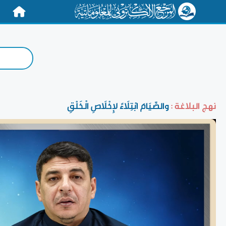
الرئيسية
نهج البلاغة :
والصِّيَامَ ابْتِلَاءً لإِخْلَاصِ الْخَلْقِ