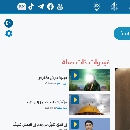
EN
ة
منشور
اضاءات
EN
فيدوات ذات صلة
الْجـُودُ حَارِسُ الأَعْرَاضِ
تاريخ النشر :
2024-01-16
فإنّه رُبَّ طلب قد جرّ إلى حَرَب
تاريخ النشر :
2023-08-30
إن الحق ثقيلٌ مريء و إن الباطل خفيفٌ
وبيء