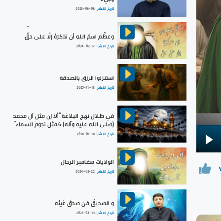
تاريخ النشر :
2023-08-08
وعظِّم اسمَ اللهِ أن تذكرَهُ إلّا على حقٍّ
تاريخ النشر :
2024-02-17
استنزلوا الرزق بالصدقة
تاريخ النشر :
2025-11-13
في ظلال نهج البلاغة ”ألا إن مثل آل محمد
(صلى الله عليه وآله) كمثل نجوم السماء“
تاريخ النشر :
2026-01-16
Pla
الولايات مضامير الرجال
تاريخ النشر :
2024-02-22
و الصديقُ مَن صدقَ غَيبُه
تاريخ النشر :
2023-04-19