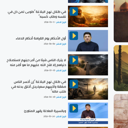
في ظلال نهج البلاغة ”طوبى لمن ذل في
نفسه وطاب كسبه“
تاريخ النشر :
2026-03-11
أول الأحكام يوم القيامة أحكام الدماء
تاريخ النشر :
2023-08-08
لا يترك الناس شيئا من أمر دينهم لاستصلاح
دنياهم إلا فتح الله عليهم ما هو أضر منه
تاريخ النشر :
2026-07-10
في ظلال نهج البلاغة ”إن أخسر الناس
صفقة وأخيبهم سعيا،رجل أخلق بدنه في
طلب ماله“
تاريخ النشر :
2026-04-30
وبالسيرة العادلة يقهر المناوئ
تاريخ النشر :
2023-05-24