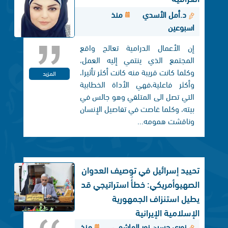
د.أمل الأسدي
منذ
اسبوعين
إن الأعمال الدرامية تعالج واقع
المجتمع الذي ينتمي إليه العمل،
وكلما كانت قريبة منه كانت أكثر تأثيرا،
المزيد
وأكثر فاعلية،فهي الأداة الخطابية
التي تصل الی المتلقي وهو جالس في
بيته، وكلما غاصت في تفاصيل الإنسان
وناقشت همومه...
تحييد إسرائيل في توصيف العدوان
الصهيوأمريكي: خطأٌ استراتيجي قد
يطيل استنزاف الجمهورية
الإسلامية الإيرانية
نوري حسين نور الهاشمي
منذ