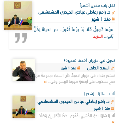
لكل باب مخرج [شعر]
د. رافع زعاطي عبادي الحيدري المشعشعي
منذ 1 شهر
مَهْمَا تَضِيقُ فَلَا بُدَّ يَوْمَاً تُفْرَجُ.. دَعِ الحَيَاةَ لِكُلِّ
بَابٍ...
المزيد
نعيق في حزيران (قصة قصيرة)
اسعد الدلفي
منذ 1 شهر
تستعر بغداد في حزيران لاهبةً، كأن السماء ديمومةٌ من
جمرٍ مسكوب على أرصفةٍ صهرها الهجير، وفي...
ألا يا سائرًا ..[شعر]
د. رافع زعاطي عبادي الحيدري المشعشعي
منذ 1 شهر
أَلَا يَا سَائِرًا نَحْوَ الحُسَيْنِ بِمُقْدِمٍ.. حُطَّ الرِّحَالَ إِنْ وَصَلْتَ...