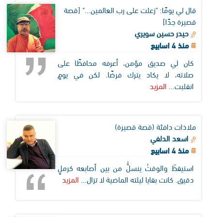
قال لي يومًا: "زعلت على رب العالمين..." [قصة
قصيرة جدًا]
حيدر حسين سويري
منذ 4 اسابيع
كان لي صديق مؤمن، أعرفه محافظًا على
صلاته، لا يكاد يترك فرضًا. لكن في يومٍ
انقلبت...
المزيد
ملاذات دافئة (قصة قصيرة)
اسعد الدلفي
منذ 4 اسابيع
استيقظَ والوقتُ ينسلُّ من بين أصابعه كرملٍ
دقيق. كانت بقايا ليلته الماضية لا تزال...
المزيد