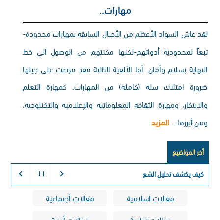
مهارات..
لقد عاش السواد الأعظم من الأجيال السابقة بمهارات محدودة-
تبعاً لمحدودية أدواتهم-لكنها مكنتهم من الوصول الى خط
النهاية بسلام وأمان. أما الألفية الثالثة فقد فرضت على جيلها
ضرورة امتلاك سلة (كاملة) من المهارات. كمهارة التعلم
والابتكار، ومهارة الثقافة المعلوماتية والإعلامية والتكنلوجية،
ومن أبرزها...
المزيد
أخر المواضيع
كيف يكشف تحليل الشعر عن تعاطي المخدرات:
التفسير الكي
مقالات اسلامية
مقالات أجتماعية
مقالات ثقافية
مقالات أدبية