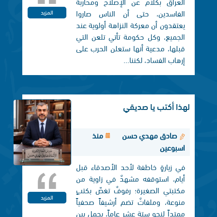
العراق بكلام عن الإصلاح ومحاربة
الفاسدين، حتى أن الناس صاروا
المزيد
يعتقدون أن معركة النزاهة أولوية عند
الجميع، وكل حكومة تأتي تلعن التي
قبلها، مدعية أنها ستعلن الحرب على
إرهاب الفساد، لكننا...
لهذا أكتب يا صديقي
صادق مهدي حسن
منذ
اسبوعين
في زيارةٍ خاطفة لأحد الأصدقاء قبل
أيام، استوقفه مشهدٌ في زاوية من
مكتبتي الصغيرة؛ رفوفٌ تغصّ بكتبٍ
المزيد
منوعة، وملفاتٌ تضم أرشيفاً صحفياً
ممتداً لنحو ستة عشر عاماً، يحمل بين