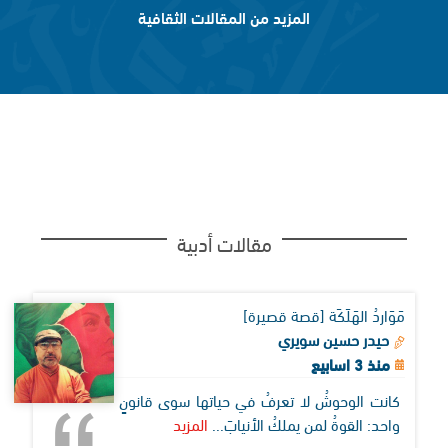
المزيد من المقالات الثقافية
مقالات أدبية
مَوَاردُ الهَلَكَة [قصة قصيرة]
حيدر حسين سويري
منذ 3 اسابيع
كانت الوحوشُ لا تعرفُ في حياتها سوى قانونٍ
واحد: القوةُ لمن يملكُ الأنيابَ...
المزيد