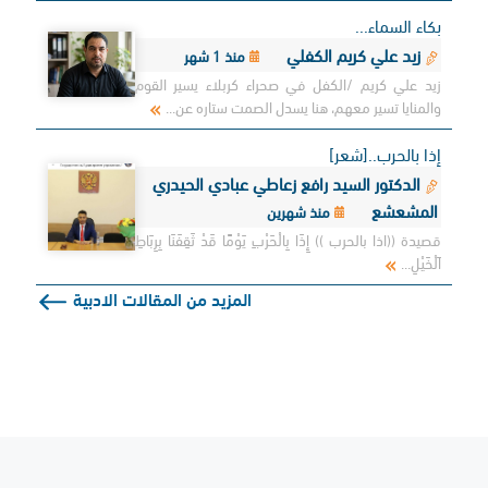
بكاء السماء...
زيد علي كريم الكفلي
منذ 1 شهر
زيد علي كريم /الكفل في صحراء كربلاء يسير القوم
والمنايا تسير معهم، هنا يسدل الصمت ستاره عن...
إذا بالحرب..[شعر]
الدكتور السيد رافع زعاطي عبادي الحيدري
المشعشع
منذ شهرين
قصيدة ((اذا بالحرب )) إِذَا بِالْحَرْبِ يَوْمًا قَدْ ثَقِفَنَا بِرِبَاطِ
اَلْخَيْلِ...
المزيد من المقالات الادبية