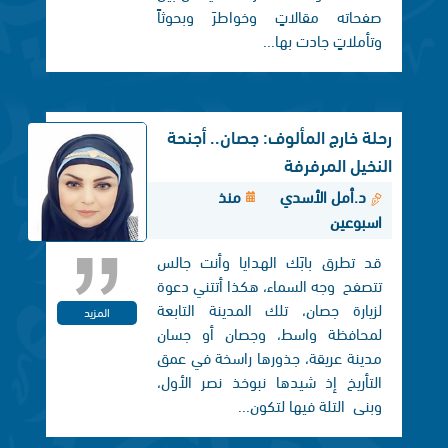
صفحاته مقالاتٍ وخواطرَ وبحوثاً
وتأملاتٍ جادت بها...
رحلة خارج المألوف: جصان.. أجنحة
النخيل المرفرفة
د.أمل الأسدي
منذ
اسبوعين
قد تطرق بابَك الهدايا وأنت جالس
تتصفح وجه السماء، هكذا أتتني دعوة
لزيارة جصان، تلك المدينة التابعة
المزيد
لمحافظة واسط، وجصان أو جسان
مدينة عريقة، جذورها راسخة في عمق
التأريخ إذ شيدها نبوخذ نصر الأول،
وبنی التلة فيها لتكون...