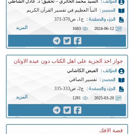
السيد محمد الحائري – تحقيق: د. عادل الشاطي
المؤلف :
النبأ العظيم في تفسير القرآن الكريم
المصدر :
ج1، ص370-371
الجزء والصفحة :
المزيد
1683
2024-06-12
جواز اخذ الجزية على اهل الكتاب دون عبدة الاوثان
الفيض الكاشاني
المؤلف :
تفسير الصافي
المصدر :
ج2، ص333-335
الجزء والصفحة :
المزيد
1281
2025-03-20
قصة الافك