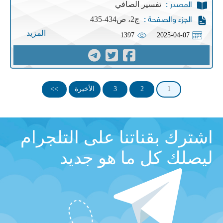
تفسير الصافي
المصدر :
ج2، ص434-435
الجزء والصفحة :
المزيد
1397
2025-04-07
1
2
3
الأخيرة
>>
اشترك بقناتنا على التلجرام
ليصلك كل ما هو جديد