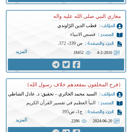
مغازي النبي صلى الله عليه واله
قطب الدين الرّاوندي
المؤلف :
قصص الانبياء
المصدر :
ص 339- 372.
الجزء والصفحة :
المزيد
18452
4-2-2016
{فرح المخلفون بمقعدهم خلاف رسول الله}
السيد محمد الحائري – تحقيق: د. عادل الشاطي
المؤلف :
النبأ العظيم في تفسير القرآن الكريم
المصدر :
ج1، ص395
الجزء والصفحة :
المزيد
2286
2024-06-20