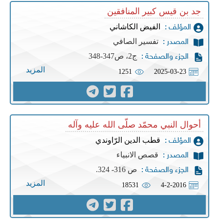
جد بن قيس كبير المنافقين
الفيض الكاشاني
المؤلف :
تفسير الصافي
المصدر :
ج2، ص347-348
الجزء والصفحة :
المزيد
1251
2025-03-23
أحوال النبي محمّد صلّى الله عليه وآله
قطب الدين الرّاوندي
المؤلف :
قصص الانبياء
المصدر :
ص 316- 324.
الجزء والصفحة :
المزيد
18531
4-2-2016