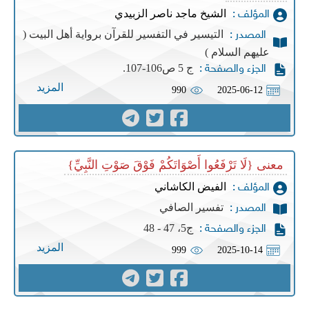
الشيخ ماجد ناصر الزبيدي
المؤلف :
التيسير في التفسير للقرآن برواية أهل البيت (
المصدر :
عليهم السلام )
ج 5 ص106-107.
الجزء والصفحة :
المزيد
990
2025-06-12
معنى {لَا تَرْفَعُوا أَصْوَاتَكُمْ فَوْقَ صَوْتِ النَّبِيِّ}
الفيض الكاشاني
المؤلف :
تفسير الصافي
المصدر :
ج5، 47 - 48
الجزء والصفحة :
المزيد
999
2025-10-14