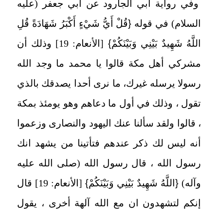
وفي رواية أبي الجارود عن أبي جعفر (عليه
السلام) في قوله
{
قُلْ أَيُّ شَيْءٍ أَكْبَرُ شَهَادَةً قُلِ
اللَّهُ شَهِيدٌ بَيْنِي وَبَيْنَكُمْ
}
[الأنعام: 19] وذلك أن
مشركي أهل مكة قالوا يا محمد ما وجد الله
رسولا يرسله غيرك، ما نرى أحدا يصدقك بالذي
تقول ، وذلك في أول ما دعاهم وهو يومئذ بمكة
، قالوا ولقد سألنا عنك اليهود والنصارى وزعموا
أنه ليس لك ذكر عندهم فتأتينا من يشهد انك
رسول الله ، قال رسول الله (صلى الله عليه
وآله)
{
اللَّهُ شَهِيدٌ بَيْنِي وَبَيْنَكُمْ
}
[الأنعام: 19] قال
إنكم لتشهدون ان مع الله آلهة أخرى ، يقول