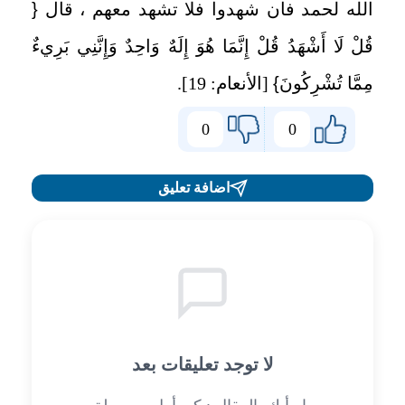
الله لحمد فان شهدوا فلا تشهد معهم ، قال
{
قُلْ لَا أَشْهَدُ قُلْ إِنَّمَا هُوَ إِلَهٌ وَاحِدٌ وَإِنَّنِي بَرِيءٌ
مِمَّا تُشْرِكُونَ
}
[الأنعام: 19].
0
0
اضافة تعليق
لا توجد تعليقات بعد