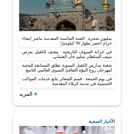
بمليون شجرة.. العتبة العباسية المقدسة تباشر إنشاء
حزام أخضر بطول 90 كيلومترًا
في خزانة السيوف التاريخية.. متحف الكفيل يعرض
سيف السلطان سليم خان العثماني
شعبة مدارس الكفيل النسوية تطلق المسابقة البحثية
لمهرجان روح النبوّة الثقافيّ النسوي العالمي التاسع
في يوم الجمعة.. قسم الشعائر يتابع خدمات المواكب
الحسينية في مدينة كربلاء المقدسة
المزيد
الآخبار الصحية