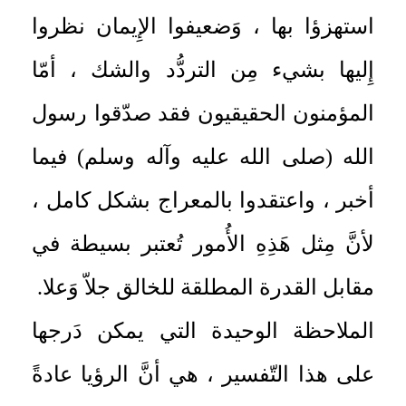
استهزؤا بها ، وَضعيفوا الإِيمان نظروا
إِليها بشيء مِن التردُّد والشك ، أمّا
المؤمنون الحقيقيون فقد صدّقوا رسول
الله (صلى الله عليه وآله وسلم) فيما
أخبر ، واعتقدوا بالمعراج بشكل كامل ،
لأنَّ مِثل هَذِهِ الأُمور تُعتبر بسيطة في
مقابل القدرة المطلقة للخالق جلاّ وَعلا.
الملاحظة الوحيدة التي يمكن دَرجها
على هذا التّفسير ، هي أنَّ الرؤيا عادةً