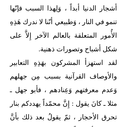
أشجار الدنيا أبداً ، وَلِهذا السبب فإنّها
تنمو في النار ، وَطبيعي أنّنا لا ندرك هَذِهِ
الأُمور المتعلقة بالعالم الآخر إِلاَّ على
شكل أشباح وتصورات ذهنية.
لقد استهزأ المشركون بهَذِهِ التعابير
والأوصاف القرآنية بسبب مِن جهلهم
وَعدم معرفتهم وَعِنادهم ، فأبو جهل ـ
مثلا ـ كانَ يقول : إِنَّ محمّداً يهددكم بنار
تحرق الأحجار ، ثمّ يقولُ بعد ذلك بأنَّ