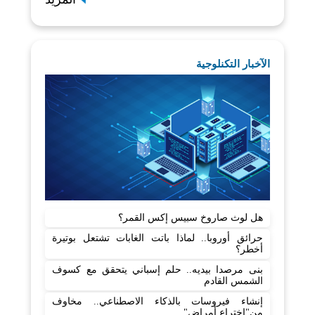
الآخبار التكنلوجية
هل لوث صاروخ سبيس إكس القمر؟
حرائق أوروبا.. لماذا باتت الغابات تشتعل بوتيرة
أخطر؟
بنى مرصدا بيديه.. حلم إسباني يتحقق مع كسوف
الشمس القادم
إنشاء فيروسات بالذكاء الاصطناعي.. مخاوف
من"اختراع أمراض"