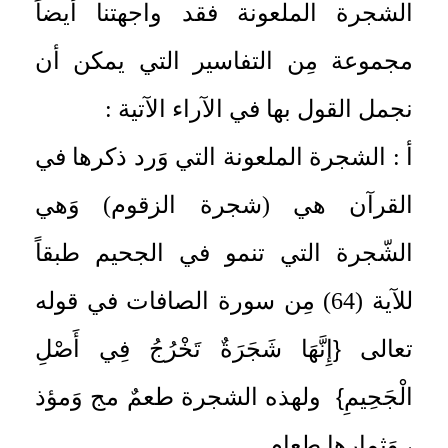
الشجرة الملعونة فقد واجهتنا أيضاً
مجموعة مِن التفاسير التي يمكن أن
نجمل القول بها في الآراء الآتية :
أ : الشجرة الملعونة التي وَرد ذكرها في
القرآن هي (شجرة الزقوم) وَهي
الشّجرة التي تنمو في الجحيم طبقاً
للآية (64) مِن سورة الصافات في قوله
{
تعالى
إِنَّهَا شَجَرَةٌ تَخْرُجُ فِي أَصْلِ
}
الْجَحِيمِ
ولهذه الشجرة طعمٌ مج وَمؤذ
، وَثمارها طعام