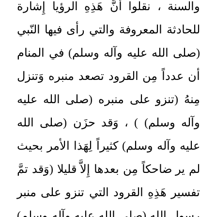
والسنة ، نقلوا أنَّ هَذِهِ الرؤيا إِشارة
للحادثة المعروفة والتي رأى فيها النّبي
(صلى الله عليه وآله وسلم) في المنام
أن عدداً مِن القرود تصعد منبره وَتنزل
مِنهُ (تنزو على منبره (صلى الله عليه
وآله وسلم) ) ، وَقد حزَن (صلى الله
عليه وآله وسلم) كثيراً لِهَذا الأمر بحيث
لم ير ضاحكاً مِن بعدها إِلاَّ قليلا (وَقد تمَّ
تفسير هَذِهِ القرود التي تنزو على منبر
رسول الله (صلى الله عليه وآله وسلم)