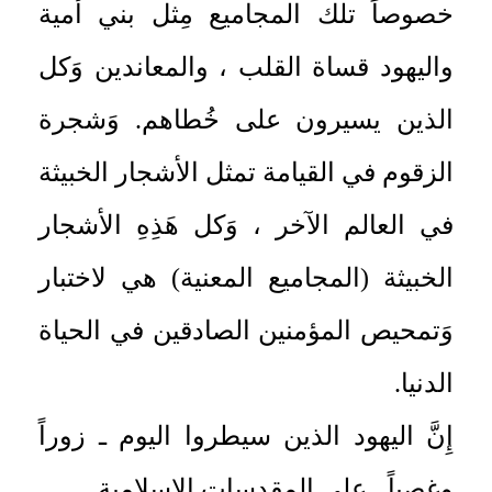
خصوصاً تلك المجاميع مِثل بني أمية
واليهود قساة القلب ، والمعاندين وَكل
الذين يسيرون على خُطاهم. وَشجرة
الزقوم في القيامة تمثل الأشجار الخبيثة
في العالم الآخر ، وَكل هَذِهِ الأشجار
الخبيثة (المجاميع المعنية) هي لاختبار
وَتمحيص المؤمنين الصادقين في الحياة
الدنيا.
إِنَّ اليهود الذين سيطروا اليوم ـ زوراً
وغصباً ـ على المقدسات الإِسلامية