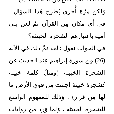
وَلكن مرّة أُخرى يُطرح هَذا السؤال :
في أي مكان مِن القرآن تمَّ لعن بني
أمية باعتبارهم الشجرة الخبيثة؟
في الجواب نقول : لقد تمَّ ذلك في الآية
(26) مِن سورة إبراهيم عِندَ الحديث عن
الشجرة الخبيثة (وَمثلُ كلمة خبيثة
كشجرة خبيثة اجتثت مِن فوقِ الأرض ما
لها مِن قرار) . وَذلك للمفهوم الواسع
للشجرة الخبيثة ، وَلما وَرد من روايات