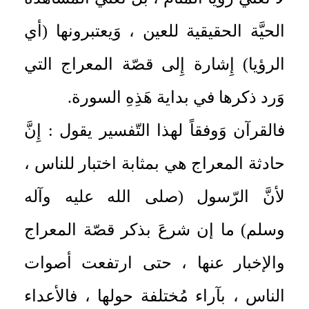
الحيَّة الحقيقية للعين ، وَيعتبرونها (أي
الرؤيا) إِشارة إِلى قصّة المعراج التي
وَرد ذكرها في بداية هَذِهِ السورة.
فالقرآن وَوفقاً لهذا التّفسير يقول : إِنَّ
حادثة المعراج هي بمثابة اختبار للناس ،
لأنَّ الرّسول (صلى الله عليه وآله
وسلم) ما إن شرعَ بذكر قصّة المعراج
والإخبار عنها ، حتى ارتفعت أصوات
الناس ، بآراء مُختلفة حولها ، فالأعداء