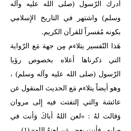
أدرك الرّسول (صلى الله عليه وآله
وسلم) واشتهر في التاريخ الإِسلامي
بكونه مُفسراً للقرآن الكريم.
هَذا التّفسير يتلاءم مِن جهة مَع الرّواية
التي ذكرناها أعلاه بخصوص رؤيا
الرّسول (صلى الله عليه وآله وسلم) ،
وهو أيضاً يتلاءم مَع الحديث المنقول عن
عائشة والتي إلتفتت فيه إِلى مروان
وَقالت لهُ : «لعن اللهُ أباكَ وَأنت في
صلبه ، فأنت بعض مَن لعنهُ الله» (1) .