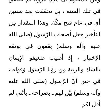
في تلك السنة ، بل تحققت بعد سنتين
أي في عام فتح مكّة. وهذا المقدار مِن
التأخير جعل أصحاب الرّسول (صلى الله
عليه وآله وسلم) يقعون في بوتقة
الإختبار ، إِذ أصيب ضعيفو الإِيمان
بالشك والريبة مِن رؤيا الرّسول وَقوله ،
في حين أنَّ الرّسول (صلى الله عليه
وآله وسلم) بيّن لهم ـ بصراحة ـ بأنّني لم
أقل لكم