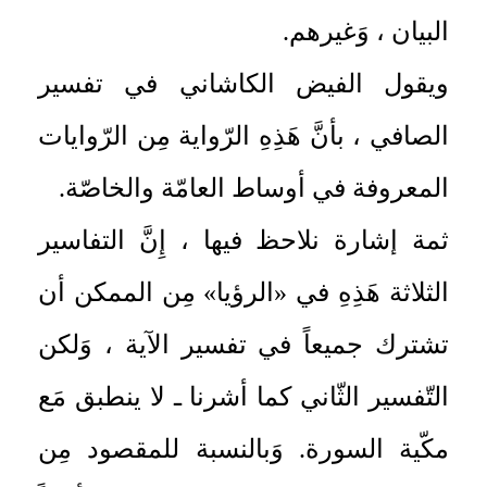
البيان ، وَغيرهم.
ويقول الفيض الكاشاني في تفسير
الصافي ، بأنَّ هَذِهِ الرّواية مِن الرّوايات
المعروفة في أوساط العامّة والخاصّة.
ثمة إشارة نلاحظ فيها ، إِنَّ التفاسير
الثلاثة هَذِهِ في «الرؤيا» مِن الممكن أن
تشترك جميعاً في تفسير الآية ، وَلكن
التّفسير الثّاني كما أشرنا ـ لا ينطبق مَع
مكّية السورة. وَبالنسبة للمقصود مِن