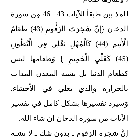
للمذنبين طبقاً للآيات 43 ـ 46 مِن سورة
{
الدخان
إِنَّ شَجَرَتَ الزَّقُّومِ (43) طَعَامُ
الْأَثِيمِ (44) كَالْمُهْلِ يَغْلِي فِي الْبُطُونِ
}
(45) كَغَلْيِ الْحَمِيمِ
وَطعامها ليس
كطعام الدنيا بل يشبه المعدن المذاب
بالحرارة والذي يغلي في الأحشاء.
وَسيرد تفسيرها بشكل كامل في تفسير
الآيات من سورة الدخان إن شاء الله.
إنَّ شجرة الزقوم ـ بدون شك ـ لا تشبه