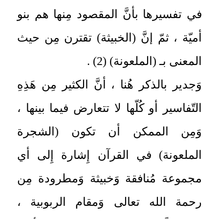
في تفسيرها بأنَّ المقصود مِنها هم بنو
أميّة ، ثمّ إنَّ (الخبيثة) تقترن مِن حيث
المعنى بـ (الملعونة) (2) .
وَجدير بالذكر هُنا ، أنَّ الكثير مِن هَذِهِ
التّفاسير أو كُلّها لا تتعارض فيما بينها ،
وَمِن الممكن أن تكون (الشجرة
الملعونة) في القرآن إِشارة إِلى أي
مجموعة مُنافقة وَخبيثة وَمطرودة مِن
رحمة الله تعالى وَمقام الربوبية ،