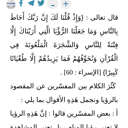
+
-
{
قال تعالى :
وَإِذْ قُلْنَا لَكَ إِنَّ رَبَّكَ أَحَاطَ
بِالنَّاسِ وَمَا جَعَلْنَا الرُّؤْيَا الَّتِي أَرَيْنَاكَ إِلَّا
فِتْنَةً لِلنَّاسِ وَالشَّجَرَةَ الْمَلْعُونَةَ فِي
الْقُرْآنِ وَنُخَوِّفُهُمْ فَمَا يَزِيدُهُمْ إِلَّا طُغْيَانًا
}
كَبِيرًا
[الإسراء : 60] .
كَثُرَ الكلام بين المفسّرين عن المقصود
بالرؤيا ونجمل هَذِهِ الأقوال بما يلي :
أ : بعض المفسّرين قالوا : إنَّ هَذِهِ الرؤيا
لا تعني رؤيا المنام ، بل تعني المشاهدة