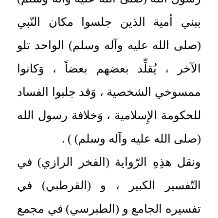
ببني أمية الذين جلسوا مكان النّبي
(صلى الله عليه وآله وسلم) الواحد تلو
الآخر ، يُقلِّد بعضهم بعضاً ، وَكانوا
ممسوخي الشخصية ، وَقد جلبوا الفساد
للحكومة الإِسلامية ، وَخلافة رسول الله
(صلى الله عليه وآله وسلم) ) .
ونقل هذِهِ الرّواية (الفخر الرازي) في
التّفسير الكبير ، و (القرطبي) في
تفسيره الجامع و (الطبرسي) في مجمع