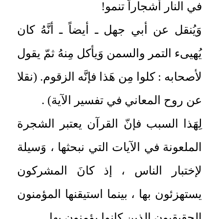
في النار أشجاراً تنمو!
وَيُنقل عن أبي جهل ـ أيضاً ـ أنَّهُ كان
يُهيىء التمر والسمن وَيأكل مِنهُ ثمّ يقول
لأصحابه : كلوا مِن هَذا فإنَّه الزقوم. (نقلا
عن روح المعاني في تفسير الآية) .
لِهَذا السبب فإنّ القرآن يعتبر الشجرة
الملعونة في الآيات التي نبحثها ، وَسيلة
لإختبار الناس ، إذ كانَ المشركون
يستهزئون بها ، بينما استيقنها المؤمنون
الحقيقيون الذين كانوا يؤمنون بها.