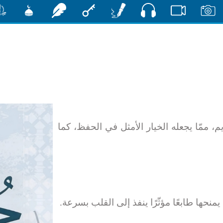
صوت
صور
فيديو
أقلام
مفتاح
رشفات
مشكاة
منش
آن الكريم، ممّا يجعله الخيار الأمثل في الحفظ، كما
منحها طابعًا مؤثّرًا ينفذ إلى القلب بسرعة
.