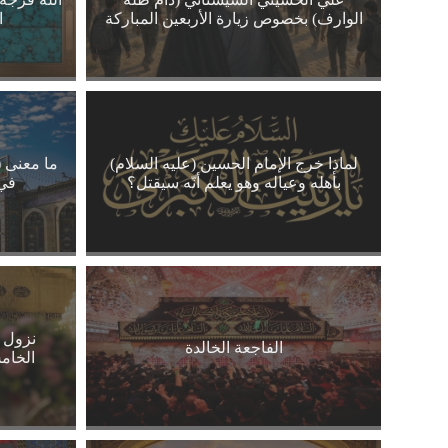
الوارف) بخصوص زيارة الأربعين المباركة
ا
لماذا خرج الإمام الحسين (عليه السلام)
ما معنى (
بأهله وعياله وهو يعلم أنّه سيقتل؟
في 
نزول س
الفاجعة الخالدة
الخام