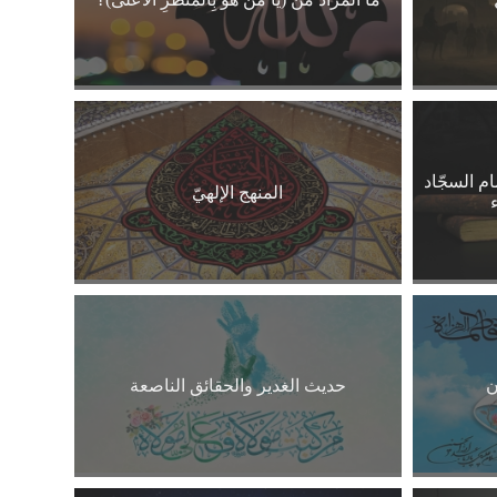
م السجّاد
المنهج الإلهيّ
ن
حديث الغدير والحقائق الناصعة