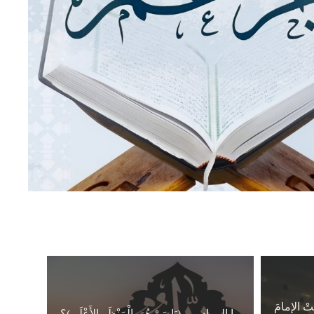
َتْ الإمامَ
ما المراد من (يَا مَنْ هُوَ بِالْمَنْظَرِ الأَعْلَى)؟