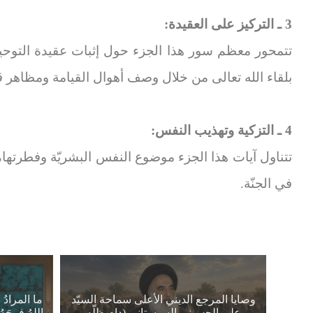
3 ـ التركيز على العقيدة:
تتمحور معظم سور هذا الجزء حول إثبات عقيدة التوحيد
بلقاء الله تعالى من خلال وصف أهوال القيامة ومظاهر ق
4 ـ التزكية وتهذيب النفس:
تتناول آيات هذا الجزء موضوع النفس البشريّة وفطرتها، 
في الجنّة.
وصايا المرجع الديني الأعلى سماحة السيّد
ما المرادُ م
علي الحسيني السيستاني (دام ظلّه
اللهُ فرجَهُ