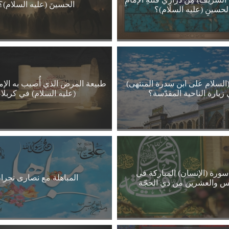
الحسينَ (عليه السلام)؟
لحسينِ (عليه السلام)؟
السلام على ابن سدرة المنتهى)
طبيعة المرض الذي أُصيب به الإما
زيارة الناحية المقدّسة؟
(عليه السلام) في كربلاء
ورة (الإنسان) المباركة في
المباهلة مع نصارى نجرا
س والعشرين من ذي الحجّة