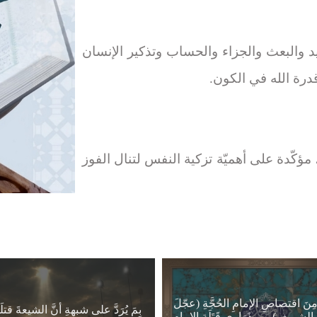
 والبعث والجزاء والحساب وتذكير الإنسان
درة الله في الكون
.
مؤكّدة على أهميّة تزكية النفس لتنال الفوز
ِنَ اقتصاصِ الإمامِ الحُجَّةِ (عجّلَ
بِمَ يُرَدَّ على شبهةِ أنَّ الشيعةَ قتل
 الشريف) مِن ذَرَارِي قَتَلَةِ الإمامِ