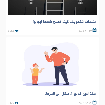
نـفـحــات تــنـمـويـة.. كيف تصبح شخصا ايجابيا
3982
2022-01-30
ستة امور تدفع الاطفال الى السرقة
3175
2022-12-05