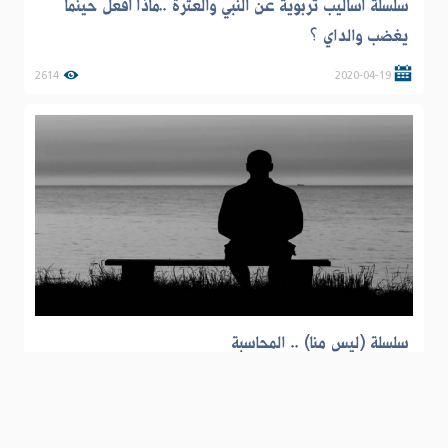
سلسلة اساليب تربوية عن النبي والعترة ..ماذا افعل حينما
يغضب والداي ؟
2614
2020-04-19
سلسلة (ليس منا) .. المحاسبة
4535
2020-06-23