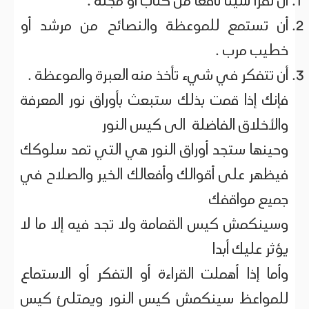
أن تقرأ شيئا نافعا من كتاب أو مجلة .
أن تستمع للموعظة والنصائح من مرشد أو
خطيب مرب .
أن تتفكر في شيء تأخذ منه العبرة والموعظة .
فإنك إذا قمت بذلك ستبعث بأوراق نور المعرفة
والأخلاق الفاضلة الى كيس النور
وحينها ستجد أوراق النور هي التي تمد سلوكك
فيظهر على أقوالك وأفعالك الخير والصلاح في
جميع مواقفك
وسينكمش كيس القمامة ولا تجد فيه إلا ما لا
يؤثر عليك أبدا
وأما إذا أهملت القراءة أو التفكر أو الاستماع
للمواعظ سينكمش كيس النور ويمتلئ كيس