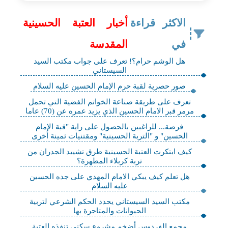
الاكثر قراءة
أخبار العتبة الحسينية
في
المقدسة
هل الوشم حرام؟! تعرف على جواب مكتب السيد
السيستاني
صور حصرية لقبة حرم الإمام الحسين عليه السلام
تعرف على طريقة صناعة الخواتم الفضية التي تحمل
مرمر قبر الامام الحسين الذي يزيد عمره عن (70) عاما
فرصة... للراغبين بالحصول على راية "قبة الإمام
الحسين" و "التربة الحسينية" ومقتنيات ثمينة أخرى
كيف ابتكرت العتبة الحسينية طرق تشييد الجدران من
تربة كربلاء المطهرة؟
هل تعلم كيف يبكي الامام المهدي على جده الحسين
عليه السلام
مكتب السيد السيستاني يحدد الحكم الشرعي لتربية
الحيوانات والمتاجرة بها
مجمع الفردوس أضخم مشروع سكني تنفذه العتبة