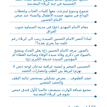
الحسينية في جنة كربلاء المقدسة
شموع ودموع امتزجت معها كلمات العتاب ولحظات
الوداع في مشهد جسده الأطفال والنساء عند صحن
الامام الحسين
مقام الامام المهدي (عج) في مدينة السماوة جنوب
العراق
لماذا أحضر الامام الحسين السيدة زينب الى كربلاء رغم
علمه بما يجري بعده؟!
بالصور: مرقد الامام الحسين (ع) يعلن الحداد ويتشح
بالسواد في ذكرى وفاة سيدة الوفاء وصاحبة العطاء أم
المؤمنين السيدة خديجة الكبرى (ع)
الحسيني الصغير و لمسة عراقية تبدعان لوحة (نحن لا
نهزم) لتربط بين الطف وانتصارات الحشد
حشد الطفوف ... معرض تشكيلي يستحضر ثنائية الطف
والحشد الشعبي
مجمع ضيافة الوارث سيصنف عالميا كأول فندق خمس
نجوم في كربلاء المقدسة