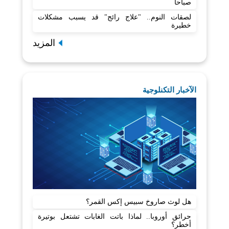
صباحا
لصقات النوم.. "علاج رائج" قد يسبب مشكلات
خطيرة
المزيد
الآخبار التكنلوجية
هل لوث صاروخ سبيس إكس القمر؟
حرائق أوروبا.. لماذا باتت الغابات تشتعل بوتيرة
أخطر؟