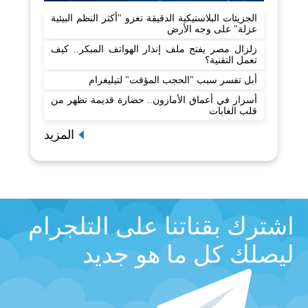
الجزيئات البلاستيكية الدقيقة تغزو "أكثر النظم البيئية
عزلة" على وجه الأرض
زلزال مصر يفتح ملف إنذار الهواتف المبكر.. كيف
تعمل التقنية؟
أبل تفسر سبب "الحجب المؤقت" لتيليغرام
أسرار في أعماق الأمازون.. حضارة قديمة تظهر من
قلب الغابات
المزيد
اشترك بقناتنا على التلجرام
ليصلك كل ما هو جديد