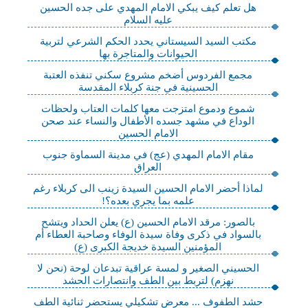
هل تعلم كيف يبكي الامام المهدي على جده الحسين
عليه السلام
مكتب السيد السيستاني يحدد الحكم الشرعي لتربية
الحيوانات والمتاجرة بها
مجمع الفردوس أضخم مشروع سكني تنفذه العتبة
الحسينية في جنة كربلاء المقدسة
شموع ودموع امتزجت معها كلمات العتاب ولحظات
الوداع في مشهد جسده الأطفال والنساء عند صحن
الامام الحسين
مقام الامام المهدي (عج) في مدينة السماوة جنوب
العراق
لماذا أحضر الامام الحسين السيدة زينب الى كربلاء رغم
علمه بما يجري بعده؟!
بالصور: مرقد الامام الحسين (ع) يعلن الحداد ويتشح
بالسواد في ذكرى وفاة سيدة الوفاء وصاحبة العطاء أم
المؤمنين السيدة خديجة الكبرى (ع)
الحسيني الصغير و لمسة عراقية تبدعان لوحة (نحن لا
نهزم) لتربط بين الطف وانتصارات الحشد
حشد الطفوف ... معرض تشكيلي يستحضر ثنائية الطف