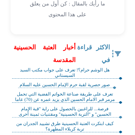
ما رأيك بالمقال : كن أول من يعلق
على هذا المحتوى
الاكثر قراءة
أخبار العتبة الحسينية
في
المقدسة
هل الوشم حرام؟! تعرف على جواب مكتب السيد
السيستاني
صور حصرية لقبة حرم الإمام الحسين عليه السلام
تعرف على طريقة صناعة الخواتم الفضية التي تحمل
مرمر قبر الامام الحسين الذي يزيد عمره عن (70) عاما
فرصة... للراغبين بالحصول على راية "قبة الإمام
الحسين" و "التربة الحسينية" ومقتنيات ثمينة أخرى
كيف ابتكرت العتبة الحسينية طرق تشييد الجدران من
تربة كربلاء المطهرة؟