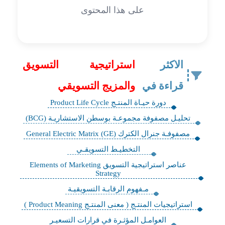
على هذا المحتوى
الاكثر
استراتيجية التسويق
قراءة في
والمزيج التسويقي
دورة حيـاة المنتـج Product Life Cycle
تحليـل مصفوفة مجموعـة بوسطن الاستشاريـة (BCG)
مصفوفـة جنرال الكترك (General Electric Matrix (GE
التخطيـط التسويقـي
عناصر استراتيجية التسويق Elements of Marketing
Strategy
مـفهوم الرقابـة التسويقيـة
استراتيجيات المنتـج ( معنى المنتـج Product Meaning )
العوامـل المؤثـرة في قرارات التسعيـر