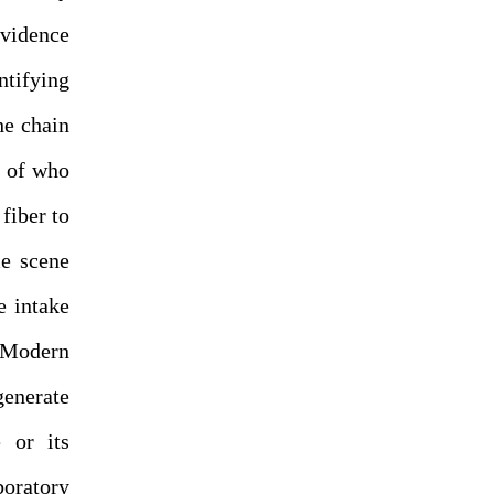
evidence
ntifying
he chain
n of who
fiber to
me scene
e intake
. Modern
enerate
 or its
boratory