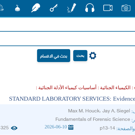
صوت
صور
فيديو
أقلام
مفتاح
رشفات
مشكاة
منش
بحث
 :
الكيمياء الجنائية :
أساسيات كيمياء الأدلة الجنائية :
STANDARD LABORATORY SERVICES: Evidence 
Max M. Houck، Jay A. Siegel
ف:
Fundamentals of Forensic Science
ر:
2026-06-10
325
p13-14
والصفحة: