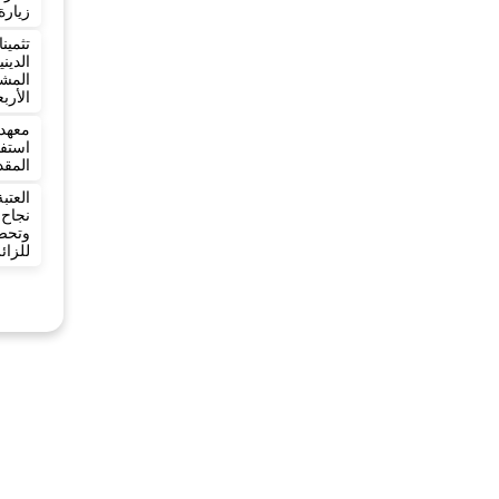
زيارة
تثمي
الدي
المش
الأرب
معهد 
المقد
العت
نجاح
وتح
للزائ