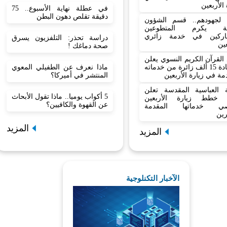
 الأربعين
في عطلة نهاية الأسبوع.. 75
دقيقة تقلص دهون البطن
نا لجهودهم.. قسم الشؤون
نية يكرم المتطوعين
اركين في خدمة زائري
دراسة تحذر: التلفزيون يسرق
عين
صحة دماغك !
القرآن الكريم النسوي يعلن
ماذا نعرف عن الطفيلي المعوي
استفادة 15 ألف زائرة من خدماته
المنتشر في أميركا؟
مة في زيارة الأربعين
بة العباسية المقدسة تعلن
5 أكواب يوميا.. ماذا تقول الأبحاث
 خطط زيارة الأربعين
عن القهوة والكافيين؟
صي خدماتها المقدمة
رين
المزيد
المزيد
الآخبار التكنلوجية