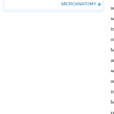
MICROANATOMY
n
w
i
o
h
a
w
u
i
b
c