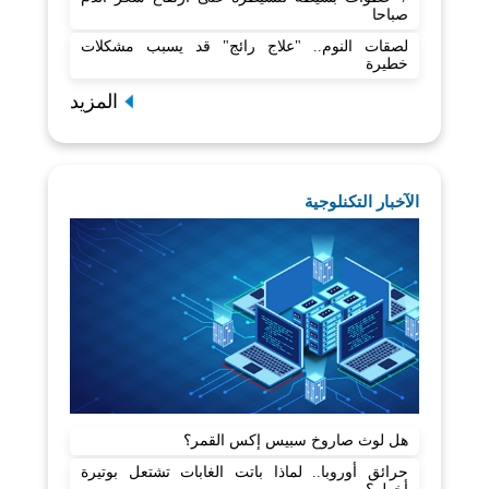
صباحا
لصقات النوم.. "علاج رائج" قد يسبب مشكلات
خطيرة
المزيد
الآخبار التكنلوجية
هل لوث صاروخ سبيس إكس القمر؟
حرائق أوروبا.. لماذا باتت الغابات تشتعل بوتيرة