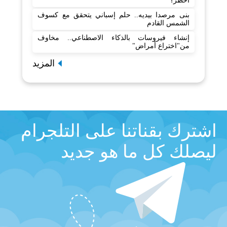
أخطر؟
بنى مرصدا بيديه.. حلم إسباني يتحقق مع كسوف
الشمس القادم
إنشاء فيروسات بالذكاء الاصطناعي.. مخاوف
من"اختراع أمراض"
المزيد
اشترك بقناتنا على التلجرام
ليصلك كل ما هو جديد