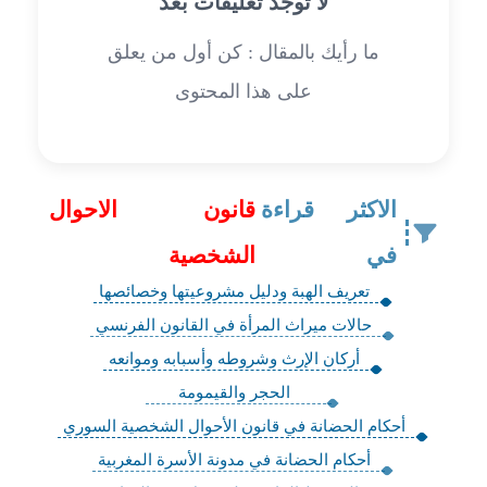
لا توجد تعليقات بعد
ما رأيك بالمقال : كن أول من يعلق
على هذا المحتوى
الاكثر قراءة
قانون الاحوال
في
الشخصية
تعريف الهبة ودليل مشروعيتها وخصائصها
حالات ميراث المرأة في القانون الفرنسي
أركان الإرث وشروطه وأسبابه وموانعه
‏الحجر والقيمومة
أحكام الحضانة في قانون الأحوال الشخصية السوري
أحكام الحضانة في مدونة الأسرة المغربية