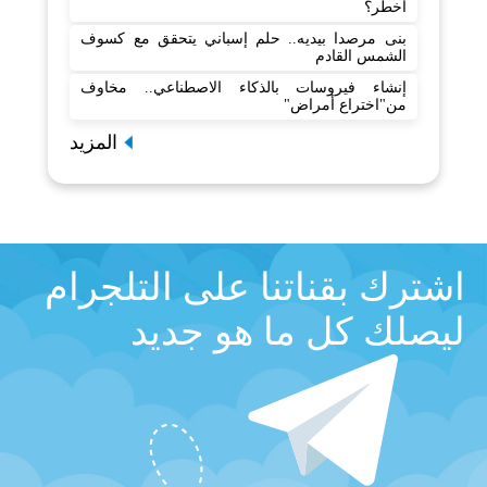
أخطر؟
بنى مرصدا بيديه.. حلم إسباني يتحقق مع كسوف
الشمس القادم
إنشاء فيروسات بالذكاء الاصطناعي.. مخاوف
من"اختراع أمراض"
المزيد
اشترك بقناتنا على التلجرام
ليصلك كل ما هو جديد