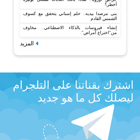
أخطر؟
بنى مرصدا بيديه.. حلم إسباني يتحقق مع كسوف
الشمس القادم
إنشاء فيروسات بالذكاء الاصطناعي.. مخاوف
من"اختراع أمراض"
المزيد
اشترك بقناتنا على التلجرام
ليصلك كل ما هو جديد