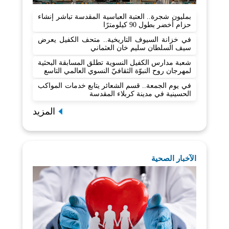
بمليون شجرة.. العتبة العباسية المقدسة تباشر إنشاء
حزام أخضر بطول 90 كيلومترًا
في خزانة السيوف التاريخية.. متحف الكفيل يعرض
سيف السلطان سليم خان العثماني
شعبة مدارس الكفيل النسوية تطلق المسابقة البحثية
لمهرجان روح النبوّة الثقافيّ النسوي العالمي التاسع
في يوم الجمعة.. قسم الشعائر يتابع خدمات المواكب
الحسينية في مدينة كربلاء المقدسة
المزيد
الآخبار الصحية