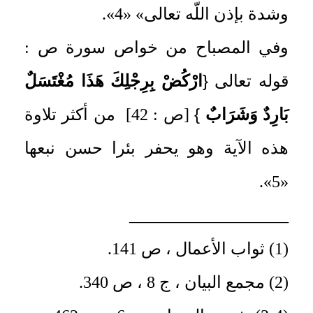
وشدة بإذن اللّه تعالى» «4».
وفي المصباح من خواص سورة ص :
{
قوله تعالى‏
ارْكُضْ بِرِجْلِكَ هَذَا مُغْتَسَلٌ
}
بَارِدٌ وَشَرَابٌ
[ص : 42] ‏ من أكثر تلاوة
هذه الآية وهو يحفر بئرا حسن نبعها
«5».
___________________
(1) ثواب الأعمال ، ص 141.
(2) مجمع البيان ، ج 8 ، ص 340.