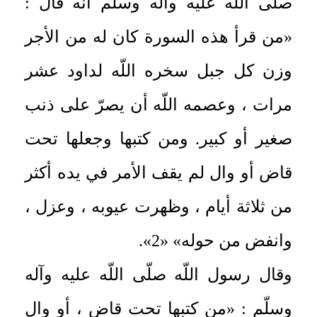
صلّى اللّه عليه وآله وسلّم أنه قال :
«من قرأ هذه السورة كان له من الأجر
وزن كل جبل سخره اللّه لداود عشر
مرات ، وعصمه اللّه أن يصرّ على ذنب
صغير أو كبير. ومن كتبها وجعلها تحت
قاض أو وال لم يقف الأمر في يده أكثر
من ثلاثة أيام ، وظهرت عيوبه ، وعزل ،
وانفض من حوله» «2».
وقال رسول اللّه صلّى اللّه عليه وآله
وسلّم : «من كتبها تحت قاض ، أو وال