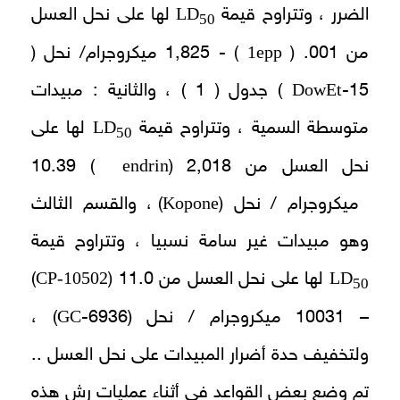
LD
الضرر ، وتتراوح قيمة
لها على نحل العسل
50
1epp
من 001. (
) - 1,825 ميكروجرام/ نحل (
DowEt
15-
) جدول ( 1 ) ، والثانية : مبيدات
LD
متوسطة السمية ، وتتراوح قيمة
لها على
50
endrin
نحل العسل من 2,018 (
) 10.39
Kopone
ميكروجرام / نحل (
) ، والقسم الثالث
وهو مبيدات غير سامة نسبيا ، وتتراوح قيمة
CP-10502
LD
لها على نحل العسل من 11.0 (
)
50
GC
– 10031 ميكروجرام / نحل (6936-
) ،
ولتخفيف حدة أضرار المبيدات على نحل العسل ..
تم وضع بعض القواعد في أثناء عمليات رش هذه