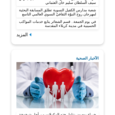
سيف السلطان سليم خان العثماني
شعبة مدارس الكفيل النسوية تطلق المسابقة البحثية
لمهرجان روح النبوّة الثقافيّ النسوي العالمي التاسع
في يوم الجمعة.. قسم الشعائر يتابع خدمات المواكب
الحسينية في مدينة كربلاء المقدسة
المزيد
الآخبار الصحية
خبراء يوصون بتناول هذه المكملات من أجل شيخوخة