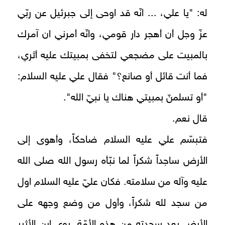
له: "يا علي، ... انّه قد اوحى إلى جبرئيل عن ربّي
عزّ وجل أن أهجر دار قومي، وانّه أمرني ان آمرك
بالمبيت على مضجعي لتخفى بمبيتك عليه أثري،
فما أنت قائل أو صانع؟" فقال علي عليه السلام:
"أو تسلمنّ بمبيتي هناك يا نبيّ الله".
قال نعم.
فتبسّم علي عليه السلام ضاحكاً، وأهوى إلى
الأرض ساجداً شكراً لما نبّأه رسول الله صلى الله
عليه وآله من سلامته. فكان عليّ عليه السلام اول
من سجد لله شكراً، وأول من وضع وجهه على
الأرض بعد سجدته من هذه الأمّة. روى ابن الأثير