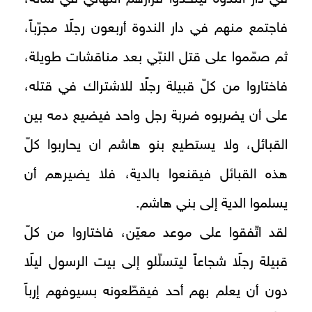
فاجتمع منهم في دار الندوة أربعون رجلًا مجرّباً،
ثم صمّموا على قتل النبّي بعد مناقشات طويلة،
فاختاروا من كلّ قبيلة رجلًا للاشتراك في قتله،
على أن يضربوه ضربة رجل واحد فيضيع دمه بين
القبائل، ولا يستطيع بنو هاشم ان يحاربوا كلّ
هذه القبائل فيقنعوا بالدية، فلا يضيرهم أن
يسلموا الدية إلى بني هاشم.
لقد اتّفقوا على موعد معيّن، فاختاروا من كلّ
قبيلة رجلًا شجاعاً ليتسلّلو إلى بيت الرسول ليلًا
دون أن يعلم بهم أحد فيقطّعونه بسيوفهم إرباً