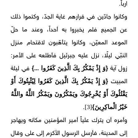
ارباً.
وكانوا جادّين في قرارهم غاية الجدّ، وكتموا ذلك
عن الجميع فلم يخبروا به أحداً، وعند ما حلّ
الموعد المعيّن، وكانوا يتأهّبون لاقتحام منزل
النبّي ليلًا، نزل عليه جبرئيل فأطلعه على الأمر:
{
وَ إِذْ يَمْكُرُ بِكَ الَّذِينَ كَفَرُوا ...
}
زول آية
في ليلة
{
وَ إِذْ يَمْكُرُ بِكَ الَّذِينَ كَفَرُوا لِيُثْبِتُوكَ أَوْ
المبيت‏
يَقْتُلُوكَ أَوْ يُخْرِجُوكَ ويَمْكُرُونَ ويَمْكُرُ اللَّهُ واللَّهُ
خَيْرُ الْماكِرِينَ
}
[3]
.
وأمره أن يترك علياً أمير المؤمنين مكانه ويهاجر
إلى المدينة، فأرسل الرسول الأكرم إلى على وقال