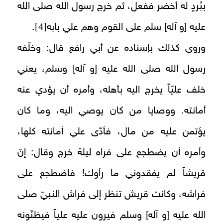
ببُردٍ له أخضر ففعل، ثم خرج رسول الله صلى الله
[4]
عليه [و آله‏] سلم على القوم وهم علي بابه‏
.
وروى كذلك بإسناده عن أبي رافع قال: وخلّفه
رسول الله صلى الله عليه [و آله‏] وسلم، يعني
خلف عليّاً يخرج اليه بأهله، وأمره أن يؤدي عنه
أمانته. ووصايا من كان يوصي اليه، وما كان
يؤتمن عليه من مال، فأدّى علي أمانته كلها،
وأمره أن يضطجع على فراه ليلة خرج وقال: إنّ
قريشاً لم يفقدوني ما رأوك! فاضطجع على
فراشه، وكانت قريش تنظر إلى فراش النبيّ صلى
الله عليه [و آله‏] وسلم فيرون عليه علياً فيظنّونه