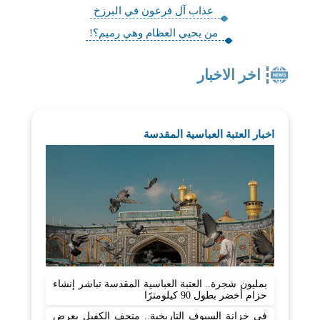
عذاب آل فرعون في البرزخ
من يحيي العظام وهي رميم؟!
اخر الاخبار
اخبار العتبة العباسية المقدسة
بمليون شجرة.. العتبة العباسية المقدسة تباشر إنشاء
حزام أخضر بطول 90 كيلومترًا
في خزانة السيوف التاريخية.. متحف الكفيل يعرض