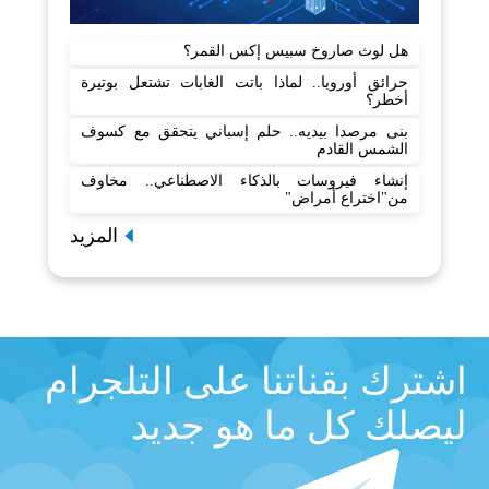
هل لوث صاروخ سبيس إكس القمر؟
حرائق أوروبا.. لماذا باتت الغابات تشتعل بوتيرة
أخطر؟
بنى مرصدا بيديه.. حلم إسباني يتحقق مع كسوف
الشمس القادم
إنشاء فيروسات بالذكاء الاصطناعي.. مخاوف
من"اختراع أمراض"
المزيد
اشترك بقناتنا على التلجرام
ليصلك كل ما هو جديد