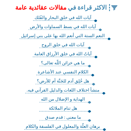
الاكثر قراءة في
مقالات عقائدية عامة
آيات الله في خلقِ البحار والفُلك‏
آيات الله في بسط السماوات والأرض‏
النعم الستة التي أنعم الله بها على بني إسرائيل
آيات الله في خلق الروح‏
آياتُ الله في خلق الأرزاق العامة
ما هي خزائن اللّه تعالى؟
الكلام النفسي عند الأشاعرة
هل خُلِق آدم للجَنَّة أم للأرض؟
منشأ اختلاف اللغات‏ والدليل القرآني فيه.
الهداية و الإضلال من الله
هل تنام الملائكة
ما معنى : قدم صدق
برهان العلّة والمعلول في الفلسفة والكلام‏