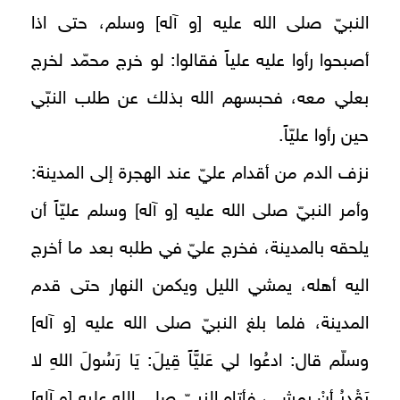
النبيّ صلى الله عليه [و آله‏] وسلم، حتى اذا
أصبحوا رأوا عليه علياً فقالوا: لو خرج محمّد لخرج
بعلي معه، فحبسهم الله بذلك عن طلب النبّي
حين رأوا عليّاً.
نزف الدم من أقدام عليّ عند الهجرة إلى المدينة:
وأمر النبيّ صلى الله عليه [و آله‏] وسلم عليّاً أن
يلحقه بالمدينة، فخرج عليّ في طلبه بعد ما أخرج
اليه أهله، يمشي الليل ويكمن النهار حتى قدم
المدينة، فلما بلغ النبيّ صلى الله عليه [و آله‏]
وسلّم قال: ادعُوا لي عَليًّاً قِيلَ: يَا رَسُولَ اللهِ لا
يَقْدِرُ أنْ يمشِي، فأتاه النبيّ صلى الله عليه [و آله‏]