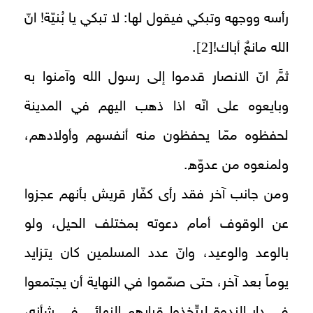
رأسه ووجهه وتبكي فيقول لها: لا تبكي يا بُنيّة! انّ
[2]
الله مانعٌ أباك!
.
ثمَّ انّ الانصار قدموا إلى رسول الله وآمنوا به
وبايعوه على انّه اذا ذهب اليهم في المدينة
لحفظوه ممّا يحفظون منه أنفسهم وأولادهم،
ولمنعوه من عدوّه.
ومن جانب آخر فقد رأى كفّار قريش بأنهم عجزوا
عن الوقوف أمام دعوته بمختلف الحيل، ولو
بالوعد والوعيد، وانّ عدد المسلمين كان يتزايد
يوماً بعد آخر، حتى صمّموا في النهاية أن يجتمعوا
في دار الندوة ليتّخذوا قرارهم النهائي في شأنه،