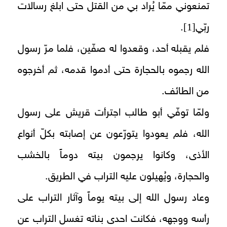
تمنعوني ممّا يُراد بي من القتل حتى ابلغ رسالات
[1]
ربّي‏
.
فلم يقبله أحد، وقعدوا له صفّين، فلما مرّ رسول
الله رجموه بالحجارة حتى أدموا قدمه، ثم أخرجوه
من الطائف.
ولمّا توفّي أبو طالب اجترأت قريش على رسول
الله، فلم يعودوا يتورّعون عن إصابته بكلّ أنواع
الأذى، وكانوا يرجمون بيته دوماً بالخشب
والحجارة، ويُهيلون عليه التراب في الطريق.
وعاد رسول الله إلى بيته يوماً وآثار التراب على
رأسه ووجهه، فكانت احدى بناته تغسل التراب عن