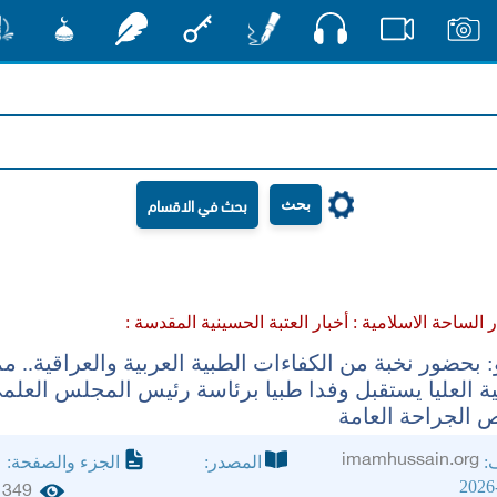
صوت
صور
فيديو
أقلام
مفتاح
رشفات
مشكاة
منش
بحث
ر الساحة الاسلامية :
أخبار العتبة الحسينية المقدسة :
و: بحضور نخبة من الكفاءات الطبية العربية والعراقية.. م
ة العليا يستقبل وفدا طبيا برئاسة رئيس المجلس العلم
 الجراحة العامة
imamhussain.org
ف:
المصدر:
الجزء والصفحة:
2026
349