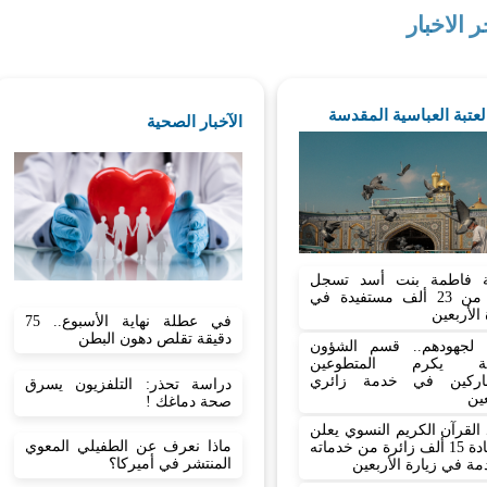
ر الاخبار
العتبة العباسية المقدسة
الآخبار الصحية
 فاطمة بنت أسد تسجل
أكثر من 23 ألف مستفيدة في
 الأربعين
في عطلة نهاية الأسبوع.. 75
دقيقة تقلص دهون البطن
نا لجهودهم.. قسم الشؤون
نية يكرم المتطوعين
اركين في خدمة زائري
دراسة تحذر: التلفزيون يسرق
عين
صحة دماغك !
القرآن الكريم النسوي يعلن
ماذا نعرف عن الطفيلي المعوي
استفادة 15 ألف زائرة من خدماته
المنتشر في أميركا؟
مة في زيارة الأربعين