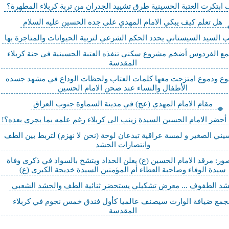
 ابتكرت العتبة الحسينية طرق تشييد الجدران من تربة كربلاء المطهرة؟
هل تعلم كيف يبكي الامام المهدي على جده الحسين عليه السلام
 السيد السيستاني يحدد الحكم الشرعي لتربية الحيوانات والمتاجرة بها
ع الفردوس أضخم مشروع سكني تنفذه العتبة الحسينية في جنة كربلاء
المقدسة
ع ودموع امتزجت معها كلمات العتاب ولحظات الوداع في مشهد جسده
الأطفال والنساء عند صحن الامام الحسين
مقام الامام المهدي (عج) في مدينة السماوة جنوب العراق
 أحضر الامام الحسين السيدة زينب الى كربلاء رغم علمه بما يجري بعده؟!
يني الصغير و لمسة عراقية تبدعان لوحة (نحن لا نهزم) لتربط بين الطف
وانتصارات الحشد
صور: مرقد الامام الحسين (ع) يعلن الحداد ويتشح بالسواد في ذكرى وفاة
سيدة الوفاء وصاحبة العطاء أم المؤمنين السيدة خديجة الكبرى (ع)
د الطفوف ... معرض تشكيلي يستحضر ثنائية الطف والحشد الشعبي
جمع ضيافة الوارث سيصنف عالميا كأول فندق خمس نجوم في كربلاء
المقدسة