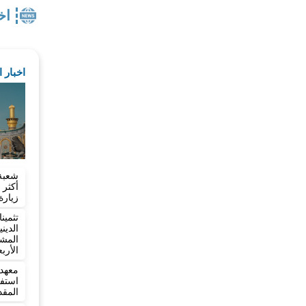
اخ
اخبار 
شعبة
زيارة
تثمي
الدي
المش
الأرب
معهد 
المقد