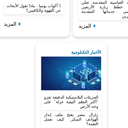
بة العباسية المقدسة تعلن
5 أكواب يوميا.. ماذا تقول الأبحاث
 خطط زيارة الأربعين
عن القهوة والكافيين؟
صي خدماتها المقدمة
رين
المزيد
المزيد
الآخبار التكنلوجية
الجزيئات البلاستيكية الدقيقة تغزو
"أكثر النظم البيئية عزلة" على
وجه الأرض
زلزال مصر يفتح ملف إنذار
الهواتف المبكر.. كيف تعمل
التقنية؟