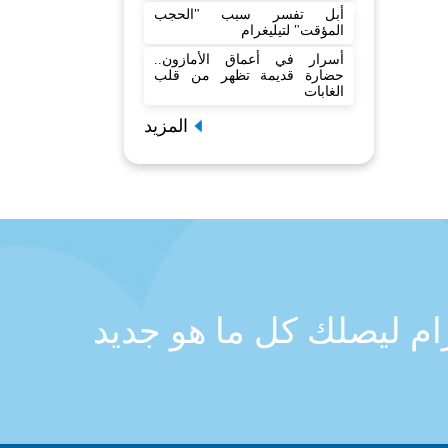
أبل تفسر سبب "الحجب
المؤقت" لتيليغرام
أسرار في أعماق الأمازون..
حضارة قديمة تظهر من قلب
الغابات
المزيد
رام ليصلك كل ما هو جديد