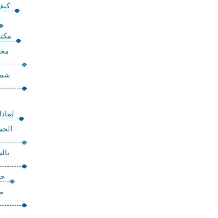
كيف
مكتب
مجم
شمو
لماذا
الحس
بال
حش
م