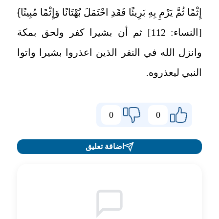
إِثْمًا ثُمَّ يَرْمِ بِهِ بَرِيئًا فَقَدِ احْتَمَلَ بُهْتَانًا وَإِثْمًا مُبِينًا
}
[النساء: 112] ثم أن بشيرا كفر ولحق بمكة
وانزل الله في النفر الذين اعذروا بشيرا واتوا
النبي ليعذروه.
0
0
اضافة تعليق