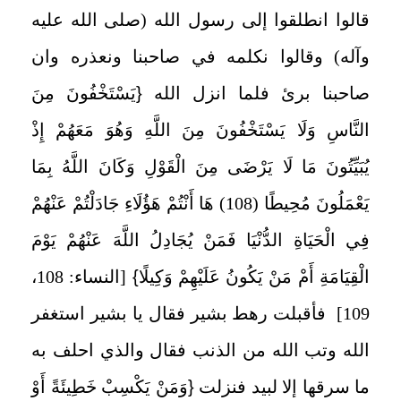
قالوا انطلقوا إلى رسول الله (صلى الله عليه
وآله) وقالوا نكلمه في صاحبنا ونعذره وان
صاحبنا برئ فلما انزل الله
{
يَسْتَخْفُونَ مِنَ
النَّاسِ وَلَا يَسْتَخْفُونَ مِنَ اللَّهِ وَهُوَ مَعَهُمْ إِذْ
يُبَيِّتُونَ مَا لَا يَرْضَى مِنَ الْقَوْلِ وَكَانَ اللَّهُ بِمَا
يَعْمَلُونَ مُحِيطًا (108) هَا أَنْتُمْ هَؤُلَاءِ جَادَلْتُمْ عَنْهُمْ
فِي الْحَيَاةِ الدُّنْيَا فَمَنْ يُجَادِلُ اللَّهَ عَنْهُمْ يَوْمَ
الْقِيَامَةِ أَمْ مَنْ يَكُونُ عَلَيْهِمْ وَكِيلًا
}
[النساء: 108،
109] فأقبلت رهط بشير فقال يا بشير استغفر
الله وتب الله من الذنب فقال والذي احلف به
ما سرقها إلا لبيد فنزلت
{
وَمَنْ يَكْسِبْ خَطِيئَةً أَوْ