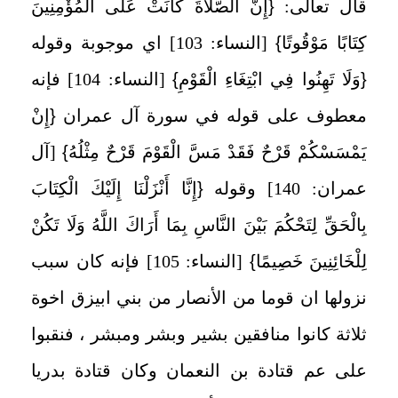
قال تعالى:
{
إِنَّ الصَّلَاةَ كَانَتْ عَلَى الْمُؤْمِنِينَ
كِتَابًا مَوْقُوتًا
}
[النساء: 103] اي موجوبة وقوله
{
وَلَا تَهِنُوا فِي ابْتِغَاءِ الْقَوْمِ
}
[النساء: 104] فإنه
معطوف على قوله في سورة آل عمران
{
إِنْ
يَمْسَسْكُمْ قَرْحٌ فَقَدْ مَسَّ الْقَوْمَ قَرْحٌ مِثْلُهُ
}
[آل
عمران: 140] وقوله
{
إِنَّا أَنْزَلْنَا إِلَيْكَ الْكِتَابَ
بِالْحَقِّ لِتَحْكُمَ بَيْنَ النَّاسِ بِمَا أَرَاكَ اللَّهُ وَلَا تَكُنْ
لِلْخَائِنِينَ خَصِيمًا
}
[النساء: 105] فإنه كان سبب
نزولها ان قوما من الأنصار من بني ابيزق اخوة
ثلاثة كانوا منافقين بشير وبشر ومبشر ، فنقبوا
على عم قتادة بن النعمان وكان قتادة بدريا