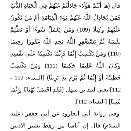
قال
{
هَا أَنْتُمْ هَؤُلَاءِ جَادَلْتُمْ عَنْهُمْ فِي الْحَيَاةِ الدُّنْيَا
فَمَنْ يُجَادِلُ اللَّهَ عَنْهُمْ يَوْمَ الْقِيَامَةِ أَمْ مَنْ يَكُونُ
عَلَيْهِمْ وَكِيلًا (109) وَمَنْ يَعْمَلْ سُوءًا أَوْ يَظْلِمْ
نَفْسَهُ ثُمَّ يَسْتَغْفِرِ اللَّهَ يَجِدِ اللَّهَ غَفُورًا رَحِيمًا
(110) وَمَنْ يَكْسِبْ إِثْمًا فَإِنَّمَا يَكْسِبُهُ عَلَى نَفْسِهِ
وَكَانَ اللَّهُ عَلِيمًا حَكِيمًا (111) وَمَنْ يَكْسِبْ
خَطِيئَةً أَوْ إِثْمًا ثُمَّ يَرْمِ بِهِ بَرِيئًا
}
[النساء: 109 -
112] يعني لبيد بن سهل
{
فَقَدِ احْتَمَلَ بُهْتَانًا وَإِثْمًا
مُبِينًا
}
[النساء: 112].
وفي رواية أبي الجارود عن أبي جعفر (عليه
السلام) قال إن أناسا من رهط بشير الادنين