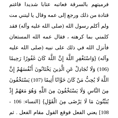
فرميتهم بالسرقة فعاتبه عتابا شديدا فاغتم
قتادة من ذلك ورجع إلى عمه وقال يا ليتني مت
ولم أكلم رسول الله (صلى الله عليه وآله) فقد
كلمني بما كرهته ، فقال عمه الله المستعان
فأنزل الله في ذلك على نبيه (صلى الله عليه
وآله)
{
وَاسْتَغْفِرِ اللَّهَ إِنَّ اللَّهَ كَانَ غَفُورًا رَحِيمًا
(106) وَلَا تُجَادِلْ عَنِ الَّذِينَ يَخْتَانُونَ أَنْفُسَهُمْ إِنَّ
اللَّهَ لَا يُحِبُّ مَنْ كَانَ خَوَّانًا أَثِيمًا (107) يَسْتَخْفُونَ
مِنَ النَّاسِ وَلَا يَسْتَخْفُونَ مِنَ اللَّهِ وَهُوَ مَعَهُمْ إِذْ
يُبَيِّتُونَ مَا لَا يَرْضَى مِنَ الْقَوْلِ
}
[النساء: 106 -
108] يعني الفعل فوقع القول مقام الفعل
.
ثم