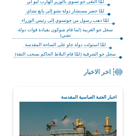
لمَّا التقى جو تسوي بالوزير الهارب ليو لي
لمَّا حضر مستشار دولة تشو إلى يانغ تشاي
لمَّا ذهب رسول من جوتسوي إلى رئيس الوزراء
سجل جو الغربية (لما قام شوكون بقيادة قوات دولة
تشي)
لمَّا استولت دولة جاو على الساحة المقدسة
سجل جو الشرقية (لمَّا قام البلاط الحاكم بسحب الثقة)
اخر الاخبار
اخبار العتبة العباسية المقدسة