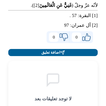
لأنّه عزّ وجلّ (
غَنِيٌّ عَنِ الْعَالَمِينَ
[2]
).
[1]
البقرة: 57 .
[2]
آل عمران: 97
0
0
اضافة تعليق
لا توجد تعليقات بعد