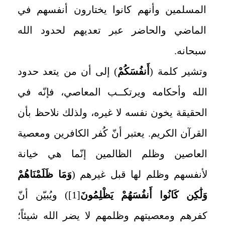
المسلمين وأنهم كانوا يختارون أنفسهم في
الماضي والحاضر عبر تعديهم لحدود الله
سبحانه.
وتشير
كلمة
(
أَنفُسَكُمْ
) إلى أن من يتعد حدود
الله وأحكامه ويرتكــب المعاصي، فإنّه في
الحقيقة يخون نفسه لا غيره، ولذلك نلاحظ بأن
القرآن الكريم. يعتبر أنّ كُفر الكافرين ومعصية
العاصين وظلم الظالمين إنّما هي خيانة
لأنفسهم وظلم لها قبل غيرهم (
وَمَا ظَلَمْنَاهُمْ
وَلَٰكِن كَانُوا أَنفُسَهُمْ يَظْلِمُونَ
[1]
) ويُبيّن أنّ
كفرهم ومعصيتهم وظلمهم لا يضر الله شيئاً؛