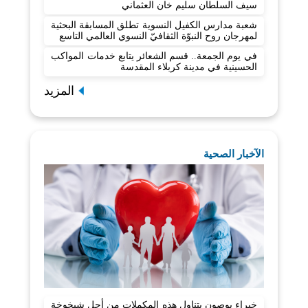
سيف السلطان سليم خان العثماني
شعبة مدارس الكفيل النسوية تطلق المسابقة البحثية
لمهرجان روح النبوّة الثقافيّ النسوي العالمي التاسع
في يوم الجمعة.. قسم الشعائر يتابع خدمات المواكب
الحسينية في مدينة كربلاء المقدسة
المزيد
الآخبار الصحية
خبراء يوصون بتناول هذه المكملات من أجل شيخوخة