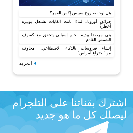
هل لوث صاروخ سبيس إكس القمر؟
حرائق أوروبا.. لماذا باتت الغابات تشتعل بوتيرة
أخطر؟
بنى مرصدا بيديه.. حلم إسباني يتحقق مع كسوف
الشمس القادم
إنشاء فيروسات بالذكاء الاصطناعي.. مخاوف
من"اختراع أمراض"
المزيد
اشترك بقناتنا على التلجرام
ليصلك كل ما هو جديد