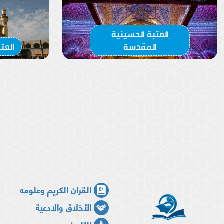
السلام عليك ياساقي عطاشى كربلاء
العتبة الحسينية
المقدسة
العت
القران الكريم وعلومه
الأخلاق والادعية