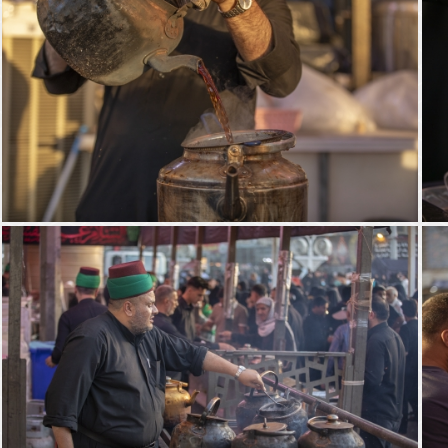
موكب جمهور كربلاء خدمة الإمام الحسين (ع)
موكب السادة الخدم - العتبة العباسية المقدسة