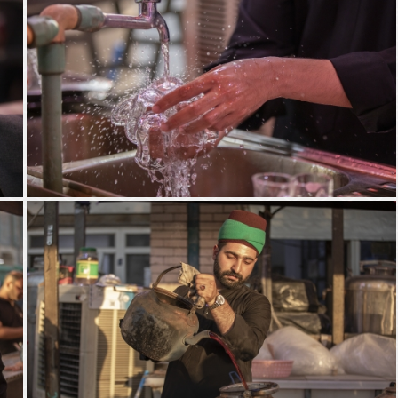
موكب جمهور كربلاء خدمة الإمام الحسين (ع)
موكب السادة الخدم - العتبة العباسية المقدسة