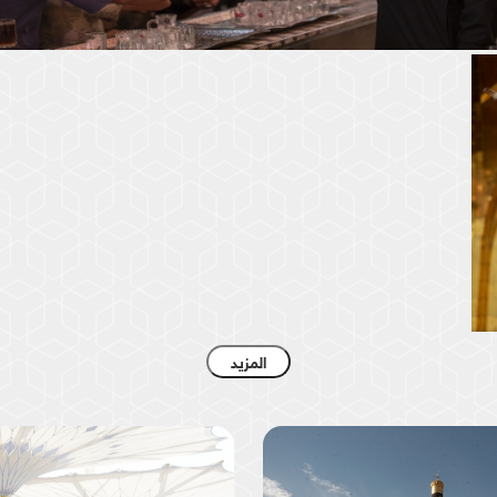
موكب السادة الخدم- العتبة العباسية المقدسة
المزيد