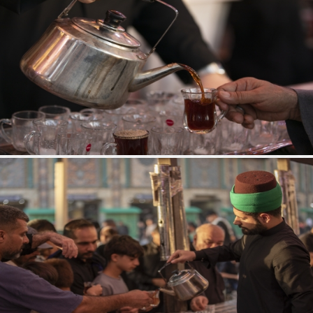
موكب جمهور كربلاء خدمة الإمام الحسين (ع)
موكب السادة الخدم - العتبة العباسية المقدسة