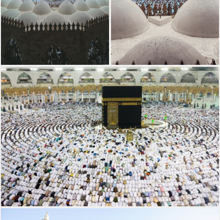
حجّت القلوب قبل الأجساد،
من طاف بالكعبة، عرف
تشهق شوقًا لثرى البيت
معنى الرجوع إلى الله
الحرام