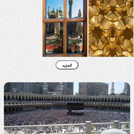
صحن الامامين الجوادين (عليهما السلام )
المزيد
السلام على
الامامين
جنّةُ الجَوادَين
الجوادين