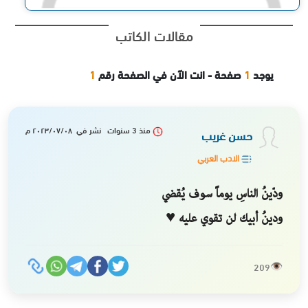
مقالات الكاتب
يوجد
1
صفحة - انت الآن في الصفحة رقم
1
منذ 3 سنوات نشر في ٢٠٢٣/٠٧/٠٨ م
حسن غريب
الادب العربي
ودّينُ الناسِ يوماً سوف يُقضي
ودينُ أبيك لن تقوي عليه ♥️
209