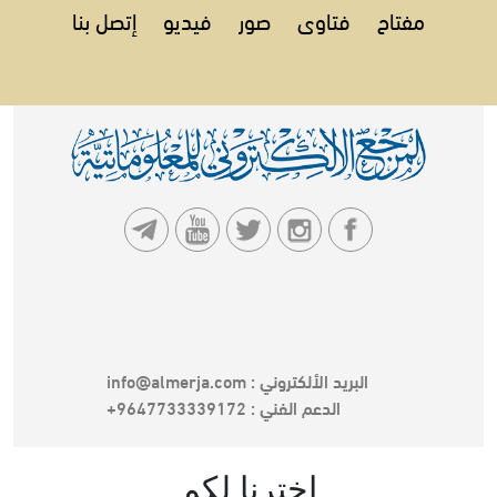
مفتاح
فتاوى
صور
فيديو
إتصل بنا
البريد الألكتروني :
info@almerja.com
الدعم الفني :
9647733339172+
اخترنا لكم