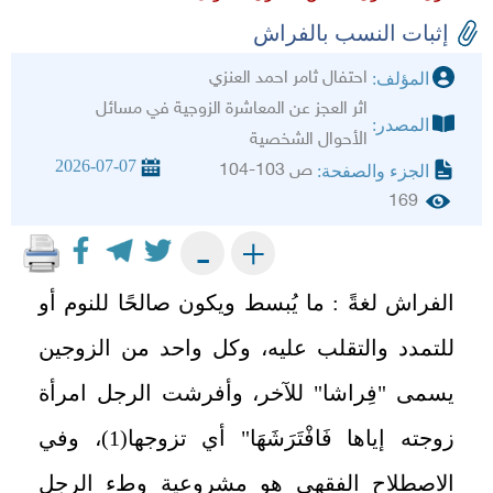
إثبات النسب بالفراش
احتفال ثامر احمد العنزي
المؤلف:
اثر العجز عن المعاشرة الزوجية في مسائل
المصدر:
الأحوال الشخصية
2026-07-07
ص 103-104
الجزء والصفحة:
169
+
-
الفراش لغةً : ما يُبسط ويكون صالحًا للنوم أو
للتمدد والتقلب عليه، وكل واحد من الزوجين
يسمى "فِراشا" للآخر، وأفرشت الرجل امرأة
زوجته إياها فَافْتَرَشَهَا" أي تزوجها(1)، وفي
الاصطلاح الفقهي هو مشروعية وطء الرجل