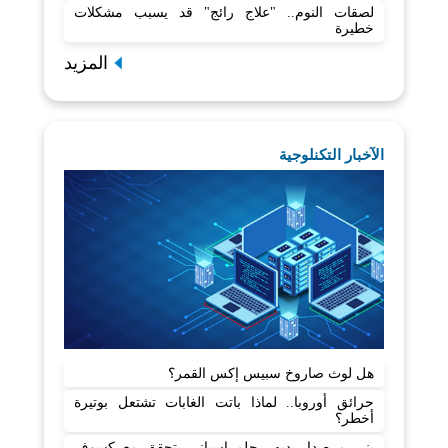
لصقات النوم.. "علاج رائج" قد يسبب مشكلات
خطيرة
المزيد
الآخبار التكنلوجية
هل لوث صاروخ سبيس إكس القمر؟
حرائق أوروبا.. لماذا باتت الغابات تشتعل بوتيرة
أخطر؟
بنى مرصدا بيديه.. حلم إسباني يتحقق مع كسوف