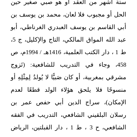
ستة أشهر من العقد أو هو صبي صغير حين
الحل أو مجبوب فلا لعان، محمد بن يوسف بن
أبي القاسم بن يوسف العبدري الغرناطي، أبو
عبد الله المواق المالكي، التاج والإكليل، ج 5،
ط 1 ، دار الكتب العلمية، 1416هـ / 1994م، ص
458، وجاء في التدريب للشافعية: (تَزوج
مشرقي بمغربية، أو كان صَبيًّا لا يُولدُ لِمِثْلِهِ أو
منسوحًا فلا يلحق هؤلاء الولد قطعًا لعدم
الإمكان)، سراج الدين أبي حفص عمر بن
رسلان البلقيني الشافعي، التدريب في الفقه
الشافعي، ح 3 ، ط 1 ، دار القبلتين، الرياض