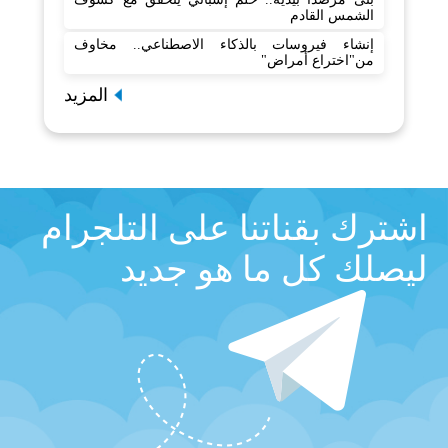
الشمس القادم
إنشاء فيروسات بالذكاء الاصطناعي.. مخاوف
من"اختراع أمراض"
المزيد
اشترك بقناتنا على التلجرام
ليصلك كل ما هو جديد