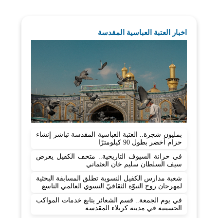
اخبار العتبة العباسية المقدسة
بمليون شجرة.. العتبة العباسية المقدسة تباشر إنشاء
حزام أخضر بطول 90 كيلومترًا
في خزانة السيوف التاريخية.. متحف الكفيل يعرض
سيف السلطان سليم خان العثماني
شعبة مدارس الكفيل النسوية تطلق المسابقة البحثية
لمهرجان روح النبوّة الثقافيّ النسوي العالمي التاسع
في يوم الجمعة.. قسم الشعائر يتابع خدمات المواكب
الحسينية في مدينة كربلاء المقدسة