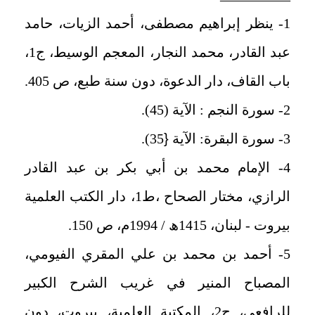
1- ينظر إبراهيم مصطفى، أحمد الزيات، حامد
عبد القادر، محمد النجار، المعجم الوسيط، ج1،
باب القاف، دار الدعوة، دون سنة طبع، ص 405.
2- سورة النجم : الآية (45).
3- سورة البقرة: الآية
{
35).
4- الإمام محمد بن أبي بكر بن عبد القادر
الرازي، مختار الصحاح ،ط1، دار الكتب العلمية
بيروت - لبنان، 1415ھ / 1994م، ص 150.
5- أحمد بن محمد بن علي المقري الفيومي،
المصباح المنير في غريب الشرح الكبير
للرافعي، ج2، المكتبة العلمية، بيروت، دون