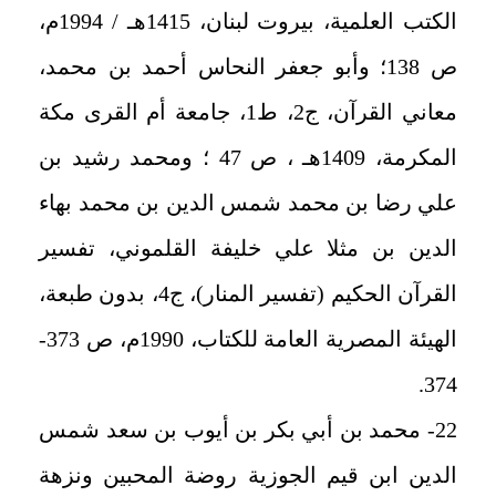
الكتب العلمية، بيروت لبنان، 1415هـ / 1994م،
ص 138؛ وأبو جعفر النحاس أحمد بن محمد،
معاني القرآن، ج2، ط1، جامعة أم القرى مكة
المكرمة، 1409هـ ، ص 47 ؛ ومحمد رشيد بن
علي رضا بن محمد شمس الدين بن محمد بهاء
الدين بن مثلا علي خليفة القلموني، تفسير
القرآن الحكيم (تفسير المنار)، ج4، بدون طبعة،
الهيئة المصرية العامة للكتاب، 1990م، ص 373-
374.
22- محمد بن أبي بكر بن أيوب بن سعد شمس
الدين ابن قيم الجوزية روضة المحبين ونزهة