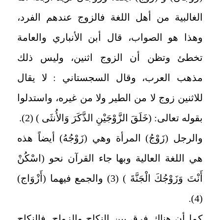
الغالبية من أهل اللغة فالزوج عندهم الفرد،
وهذا هو الصواب، قال أبن الأنباري والعامة
تخطئ وتظن أن الزوج اثنين، وليس ذلك
مذهب العرب، وقال السجستاني : لا يقال
للاثنين زوج لا من الطير ولا من غيره، واستدلوا
بقوله تعالى: (خَلَقَ الزَّوْجَيْنِ الذَّكَرَ وَالأُنثَى ) (2).
والرجل (زَوْجُ) المرأة وهي (زَوْجُهُ) أيضاً هذه
هي اللغة العالية وبها جاء القرآن نحو (اسْكُنْ
أَنْتَ وَزَوْجُكَ الْجَنَّةَ ) (3) والجمع فيهما (أَزْوَاج)
(4).
كما أن هناك فرق بين النكاح والزواج. فالنكاح