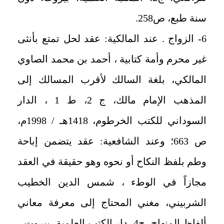
سنة طبع، ص258.
6- الزواج . عند المالكية: عقد لحل تمتع بأنثى
غير محرم وأمة كتابية ، أحمد بن محمد الصاوي
المالكي، بلغة السالك لأقرب المسالك إلى
المذهب الإمام مالك، ج 2، ط 1 ، الدار
السوداني للكتب الخرطوم، 1418هـ / 1998م،
ص 663؛ وعند الشافعية: عقد يتضمن إباحة
وطم بلفظ النكاح أو نحوه وهو حقيقة في العقد
مجازاً في الوطء ، شمس الدين الخطيب
الشربيني، مغني المحتاج إلى معرفة معاني
ألفاظ المنهاج، ج4، دار الكتب العلمية، بيروت -