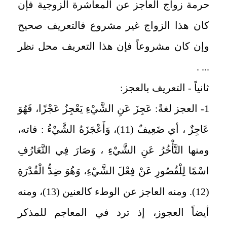
حرمة زواج العاجز عن المعاشرة الزوجية فإن
كان هذا الزواج غير مشروع فالتعريف صحيح
وإن كان مشروعاً فإن هذا التعريف محل نظر
... .
ثانياً - التعريف بالعجز:
1- العجز لغةً: عَجِزَ عَنِ الشَّيْءِ يَعْجِزُ عَجْزًا، فَهُوَ
عَاجِزٌ ، أي ضَعِيفٌ (11)، وَأَعْجَزَهُ الشَّيْءُ : فاته،
ومنها التَّأْخُرُ عَنِ الشَّيْءِ ، وَصَارَ فِي التَّعَارُفِ
اسْمًا لِلْقُصُورِ عَنْ فِعْلَ الشَّيْءِ، وَهُوَ ضِدُّ الْقُدْرَةِ
(12). ومنه العاجز عن الوطء كالعنين (13)، ومنه
أيضاً العجوز، إذ ترد في المعاجم للمذكر