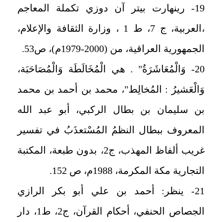
19- رينهارت بيتر آن دوزي تكملة المعاجم
،العربية، ج 7، ط 1 ، وزارة الثقافة والإعلام،
الجمهورية العراقية، من (2000-1979م)، ص53.
20- وَالْمُعَاشَرَةُ" . هي الْمُخَالَطَة وَالْمُصَاحَبَة،
وَالْعَشيرُ : المُخالِط"، محمد بن أحمد بن محمد
بن سليمان بن بطال الركبي، أبو عبد الله
المعروف ببطال النظمُ المُسْتعذَبُ في تفسير
غريب ألفاظ المهذب، ج2، بدون طبعة، المكتبة
التجارية مكة المكرمة، 1988م، ص 152.
21- ينظر: أحمد بن علي أبو بكر الرازي
الجصاص الحنفي، أحكام القرآن، ج2، ط1، دار