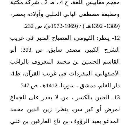
معجم مقاييس اللغة، ج 4 ، ط 2 ، شركة مكتبة
ومطبعة مصطفى البابي الحلبي وأولاده بمصر،
(1389- 1392هـ ) / (1969-1972م)، ص 232.
12- ينظر: الفيومي، المصباح المنير في غريب
الشرح الكبير، مصدر سابق، ص 393؛ أبو
القاسم الحسين بن محمد المعروف بالراغب
الأصفهاني، المفردات في غريب القرآن، ط1،
دار القلم، دمشق - سوريا، 1412هـ، ص 547.
13- العنين بالكسر ، من لا يقدر على الجماع
لمرض أو كبر سن، ينظر: زين الدين محمد
المدعو بعبد الرؤوف بن تاج العارفين بن علي