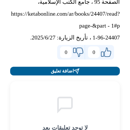
الصفحة 95 ، جامع الكتب الإسلامية،
https://ketabonline.com/ar/books/24407/read?
page-&part - 1#p
1-96-24407 ، تأريخ الزيارة: 2025/6/27.
0
0
اضافة تعليق
لا توجد تعليقات بعد