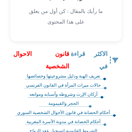
ما رأيك بالمقال : كن أول من يعلق
على هذا المحتوى
الاكثر قراءة
قانون الاحوال
في
الشخصية
تعريف الهبة ودليل مشروعيتها وخصائصها
حالات ميراث المرأة في القانون الفرنسي
أركان الإرث وشروطه وأسبابه وموانعه
‏الحجر والقيمومة
أحكام الحضانة في قانون الأحوال الشخصية السوري
أحكام الحضانة في مدونة الأسرة المغربية
الشروط القانونية لتسجيل عقد الزواج