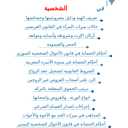
في
الشخصية
تعريف الهبة ودليل مشروعيتها وخصائصها
حالات ميراث المرأة في القانون الفرنسي
أركان الإرث وشروطه وأسبابه وموانعه
‏الحجر والقيمومة
أحكام الحضانة في قانون الأحوال الشخصية السوري
أحكام الحضانة في مدونة الأسرة المغربية
الشروط القانونية لتسجيل عقد الزواج
الرد على أصحاب الفروض غير الزوجين
ترتيب الحقوق المتعلقة بالتركة
انواع الورثة ، والفروض واصحابها
إجراءات إصدار القسام الشرعي
المذاهب في ميراث الجد مع الأخوة والأخوات
أحكام الحضانة في قانون الأحوال الشخصية اليمني