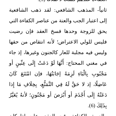
ثانياً- المذهب الشافعي: لقد ذهب الشافعية
إلى اعتبار الجب والعنة من عناصر الكفاءة التي
يحق للزوجة وحدها فسخ العقد فإن رضيت
فليس للولي الاعتراض؛ لأنه انتقاص من حقها
وليس فيه مجلبة للعار كالجنون وغيرها، إذ جاء
في مغني المحتاج: أَنَّهَا لَوْ دَعَتْ إِلَى عِنِّينٍ أو
مَجْبُوبِ بِالْبَاءِ لَزِمَهُ إجَابَتُهَا، فإن امْتَنَعَ كَانَ
عَاضِلًا، إذ لا حَقَّ لَهُ فِي التَّمَتُّعِ، بِخِلَافِ مَا إِذا
دَعَتْهُ إِلَى أَجْذَمَ أو أَبْرَصَ أو مَجْنُونٍ؛ لأنهُ يُعَيَّرُ
بِذَلِكَ (6).
والعبرة بالكفاءة وقت العقد وعليه إذا كان