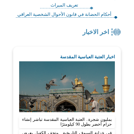
تعريف الميراث
أحكام الحضانة في قانون الأحوال الشخصية العراقي
اخر الاخبار
اخبار العتبة العباسية المقدسة
بمليون شجرة.. العتبة العباسية المقدسة تباشر إنشاء
حزام أخضر بطول 90 كيلومترًا
في خزانة السيوف التاريخية.. متحف الكفيل يعرض