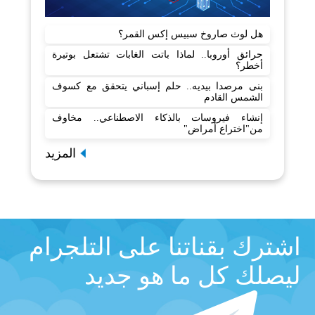
هل لوث صاروخ سبيس إكس القمر؟
حرائق أوروبا.. لماذا باتت الغابات تشتعل بوتيرة
أخطر؟
بنى مرصدا بيديه.. حلم إسباني يتحقق مع كسوف
الشمس القادم
إنشاء فيروسات بالذكاء الاصطناعي.. مخاوف
من"اختراع أمراض"
المزيد
اشترك بقناتنا على التلجرام
ليصلك كل ما هو جديد