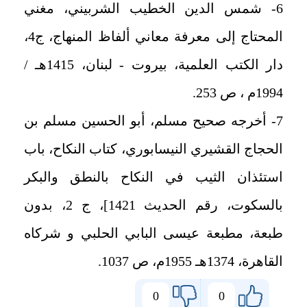
6- شمس الدين الخطيب الشربيني، مغني
المحتاج إلى معرفة معاني ألفاظ المنهاج، ج4،
دار الكتب العلمية، بيروت - لبنان، 1415هـ /
1994م ، ص 253.
7- أخرجه صحيح مسلم، أبو الحسين مسلم بن
الحجاج القشيري النيسابوري، كتاب النكاح، باب
استئذان الثيب في النكاح بالنطق والبكر
بالسكوت، رقم الحديث 1421]، ج 2، بدون
طبعة، مطبعة عيسى البابي الحلبي و شركاه
القاهرة، 1374هـ 1955م، ص 1037.
0
0